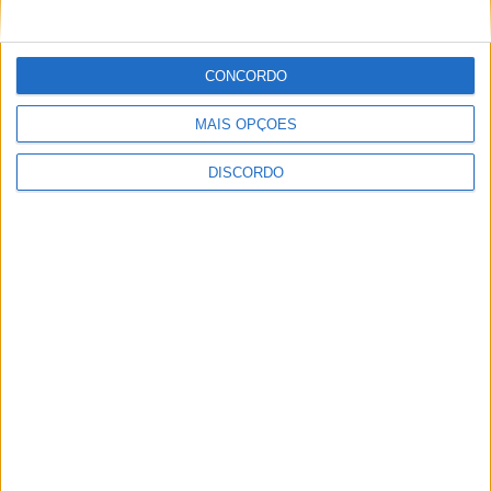
Festival da Juventude em Barcelos promete dois dias intensos
de animação
CONCORDO
MAIS OPÇÕES
DISCORDO