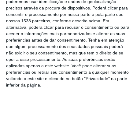
poderemos usar identificação e dados de geolocalização
realizada a 2 de março, na qual foi aprovada a abertura
precisos através da procura de dispositivos. Poderá clicar para
do procedimento para a celebração do contrato de
consentir o processamento por nossa parte e pela parte dos
nossos 1538 parceiros, conforme descrito acima. Em
empreitada de obras públicas relativo à segunda fase
alternativa, poderá clicar para recusar o consentimento ou para
da beneficiação da rede viária da Estrada Nacional
aceder a informações mais pormenorizadas e alterar as suas
preferências antes de dar consentimento.
Tenha em atenção
desclassificada 306-Norte, da Estrada Municipal 559 e
que algum processamento dos seus dados pessoais poderá
da Estrada Municipal 543.
não exigir o seu consentimento, mas que tem o direito de se
opor a esse processamento. As suas preferências serão
aplicadas apenas a este website. Você pode alterar suas
preferências ou retirar seu consentimento a qualquer momento
voltando a este site e clicando no botão "Privacidade" na parte
inferior da página.
Na mesma reunião, foi aprovado o apoio adicional de
20%, no âmbito do Regulamento de Apoio ao
Arrendamento Habitacional do Município de Barcelos,
em todos os escalões A, B, C, D e E. Esta medida tem
como objetivo aumentar o valor do apoio a atribuir às