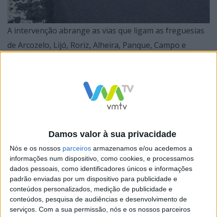
A intervenção abrange as vias que ligam as freguesias
de Arcozelo, Lijó, Roriz, Alheira, Panque, Campo e
Tamel (São Fins), bem como o troço entre Pousa e
Areias (São Vicente).
As obras, que respeitam a cerca de 21 quilómetros,
Damos valor à sua privacidade
serão realizadas pela empresa Martins & Filhos. Esta
Nós e os nossos
parceiros
armazenamos e/ou acedemos a
segunda fase da empreitada tem um prazo de execução
informações num dispositivo, como cookies, e processamos
dados pessoais, como identificadores únicos e informações
de 230 dias e um investimento de 1,9 milhões de euros.
padrão enviadas por um dispositivo para publicidade e
conteúdos personalizados, medição de publicidade e
conteúdos, pesquisa de audiências e desenvolvimento de
A decisão surge na sequência da reunião de câmara
serviços.
Com a sua permissão, nós e os nossos parceiros