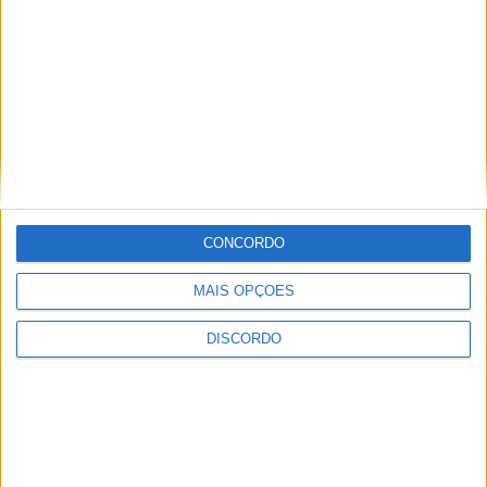
CONCORDO
MAIS OPÇÕES
DISCORDO
Vila de Rossas em Vieira do Minho celebrou 25 anos