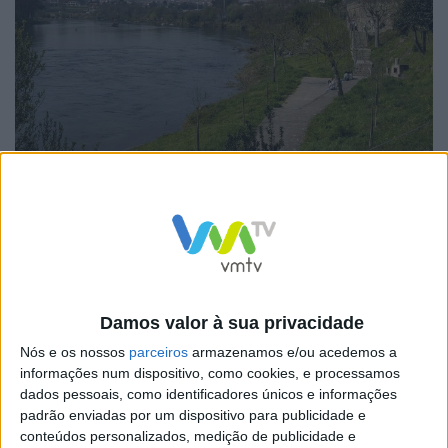
O projeto será construído quase todo em terrenos de
domínio público, tendo apenas uma parcela
pertencente a particulares da qual foi feita escritura de
constituição de servidão administrativa a favor do
Damos valor à sua privacidade
Município.
Nós e os nossos
parceiros
armazenamos e/ou acedemos a
Com um valor base de 1.861.131,62€, IVA incluído, e um
informações num dispositivo, como cookies, e processamos
dados pessoais, como identificadores únicos e informações
prazo de execução de 450 dias, o projeto constitui a
padrão enviadas por um dispositivo para publicidade e
primeira fase de um percurso mais amplo que, numa
conteúdos personalizados, medição de publicidade e