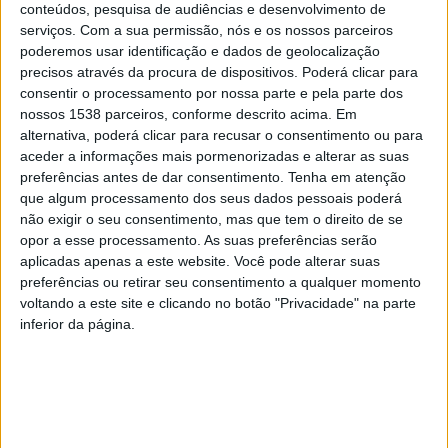
conteúdos, pesquisa de audiências e desenvolvimento de
segunda fase, abarcará 1.748 metros de extensão, na
serviços.
Com a sua permissão, nós e os nossos parceiros
concordância com a frente ribeirinha da cidade de
poderemos usar identificação e dados de geolocalização
precisos através da procura de dispositivos. Poderá clicar para
Barcelos e até à Quinta do Brigadeiro.
consentir o processamento por nossa parte e pela parte dos
nossos 1538 parceiros, conforme descrito acima. Em
alternativa, poderá clicar para recusar o consentimento ou para
aceder a informações mais pormenorizadas e alterar as suas
preferências antes de dar consentimento.
Tenha em atenção
que algum processamento dos seus dados pessoais poderá
A operação integra o Plano Estratégico de
não exigir o seu consentimento, mas que tem o direito de se
opor a esse processamento. As suas preferências serão
Desenvolvimento Urbano (PEDU) Barcelos 2020, na PI
aplicadas apenas a este website. Você pode alterar suas
4.5 (Mobilidade Sustentável), tendo um apoio financeiro
preferências ou retirar seu consentimento a qualquer momento
voltando a este site e clicando no botão "Privacidade" na parte
do FEDER, já aprovado, de 1.173.076,80€. Tem como
inferior da página.
objetivo específico promover a mobilidade urbana
ambiental e energeticamente mais sustentável, num
quadro mais amplo de descarbonização das atividades
sociais e económicas e de reforço das cidades enquanto