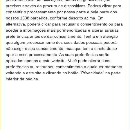
úteis após o pedido, considerando a suspensão do
precisos através da procura de dispositivos. Poderá clicar para
consentir o processamento por nossa parte e pela parte dos
serviço durante o mês de agosto. Atualmente, a recolha
nossos 1538 parceiros, conforme descrito acima. Em
está a ser efetuada no prazo máximo de um dia útil.
alternativa, poderá clicar para recusar o consentimento ou para
aceder a informações mais pormenorizadas e alterar as suas
preferências antes de dar consentimento.
Tenha em atenção
que algum processamento dos seus dados pessoais poderá
não exigir o seu consentimento, mas que tem o direito de se
O serviço é gratuito e pode ser solicitado por qualquer
opor a esse processamento. As suas preferências serão
aplicadas apenas a este website. Você pode alterar suas
munícipe residente no concelho, através de contacto
preferências ou retirar seu consentimento a qualquer momento
telefónico com a Câmara Municipal ou por email
voltando a este site e clicando no botão "Privacidade" na parte
inferior da página.
para
geral@cm-barcelos.pt
. No pedido devem ser
indicados o nome completo, morada, contacto
telefónico, número de cliente de resíduos urbanos e a
descrição dos materiais a recolher.
Após a receção da informação, os serviços municipais
entram em contacto para agendar a recolha.