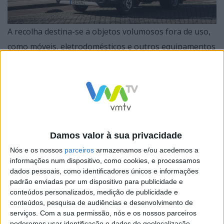
A recolha destina-se a objetos volumosos fora de uso,
como móveis, eletrodomésticos e outros equipamentos
domésticos que, devido às suas dimensões, não podem
ser colocados nos contentores habituais.
Em 2025, foram realizadas 872 recolhas dedicadas, o
Damos valor à sua privacidade
que representa um aumento de 19% face a 2024. No
Nós e os nossos
parceiros
armazenamos e/ou acedemos a
informações num dispositivo, como cookies, e processamos
mesmo ano, o Município procedeu ainda a 631 recolhas
dados pessoais, como identificadores únicos e informações
de resíduos volumosos abandonados na via pública,
padrão enviadas por um dispositivo para publicidade e
conteúdos personalizados, medição de publicidade e
sem agendamento prévio.
conteúdos, pesquisa de audiências e desenvolvimento de
serviços.
Com a sua permissão, nós e os nossos parceiros
O tempo médio de resposta, em 2025, foi de cinco dias
poderemos usar identificação e dados de geolocalização