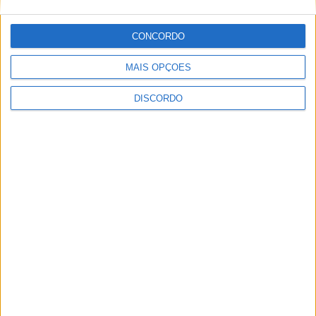
Vila de Rossas em Vieira do Minho celebrou 25 anos
CONCORDO
MAIS OPÇÕES
DISCORDO
Vila Verde prepara-se para voltar a celebrar as suas raízes com
o regresso da Rota das Colheitas