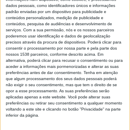
para os estudantes do ensino secundário. As sessões
dados pessoais, como identificadores únicos e informações
serão no dia 25 de Setembro e apresentadas por Maria
padrão enviadas por um dispositivo para publicidade e
conteúdos personalizados, medição de publicidade e
João Benquerença, directora de Comunidades de
conteúdos, pesquisa de audiências e desenvolvimento de
Energia Renovável da Cleanwatts.
serviços.
Com a sua permissão, nós e os nossos parceiros
poderemos usar identificação e dados de geolocalização
precisos através da procura de dispositivos. Poderá clicar para
consentir o processamento por nossa parte e pela parte dos
nossos 1538 parceiros, conforme descrito acima. Em
Seguindo este foco, a primeira sessão, intitulada
alternativa, poderá clicar para recusar o consentimento ou para
aceder a informações mais pormenorizadas e alterar as suas
“Comunidades de Energia: uma resposta para a
preferências antes de dar consentimento.
Tenha em atenção
transição energética, um motor para a competitividade
que algum processamento dos seus dados pessoais poderá
não exigir o seu consentimento, mas que tem o direito de se
das empresas”, decorrerá no gnration, às 11h30.
opor a esse processamento. As suas preferências serão
aplicadas apenas a este website. Você pode alterar suas
A segunda sessão “A democratização o acesso às
preferências ou retirar seu consentimento a qualquer momento
Comunidades de Energia: porque precisamos de ti para
voltando a este site e clicando no botão "Privacidade" na parte
inferior da página.
a transição energética” é dedicada a alunos do ensino
secundário de Braga e explora a importância da