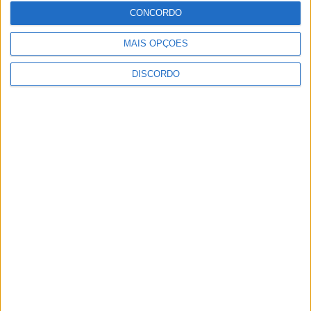
Internacional de Artesanato e Cerâmica
CONCORDO
MAIS OPÇÕES
DISCORDO
Festival da Juventude em Barcelos promete dois dias intensos
de animação