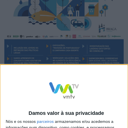
A participação da Cleanwatts será marcada pela
dinamização de duas sessões direccionadas para a
Damos valor à sua privacidade
camada empresarial e industrial da região, bem como
Nós e os nossos
parceiros
armazenamos e/ou acedemos a
informações num dispositivo, como cookies, e processamos