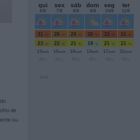
PUB
 do
elho de
mente ou