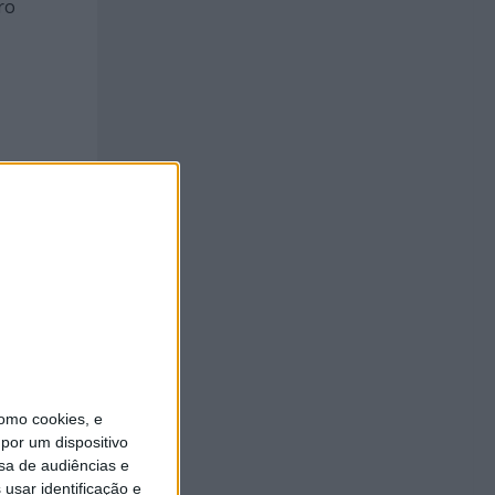
ro
de dança
omo cookies, e
por um dispositivo
sa de audiências e
usar identificação e