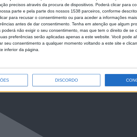
ção precisos através da procura de dispositivos. Poderá clicar para co
ossa parte e pela parte dos nossos 1538 parceiros, conforme descrit
 clicar para recusar o consentimento ou para aceder a informações ma
NCa2l2ckl3RkxJ
erências antes de dar consentimento.
Tenha em atenção que algum pr
 poderá não exigir o seu consentimento, mas que tem o direito de se 
uas preferências serão aplicadas apenas a este website. Você pode al
rar seu consentimento a qualquer momento voltando a este site e clica
e inferior da página.
ÇÕES
DISCORDO
CON