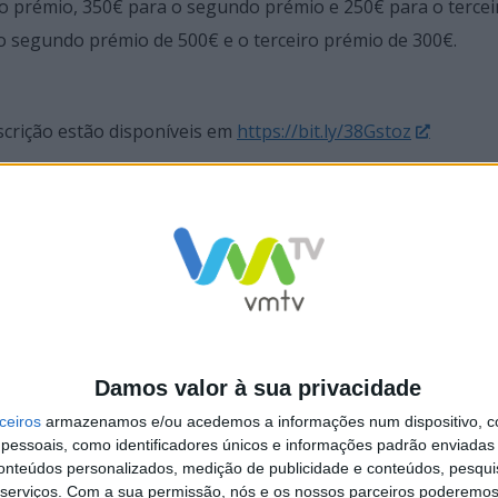
ro prémio, 350€ para o segundo prémio e 250€ para o tercei
 o segundo prémio de 500€ e o terceiro prémio de 300€.
scrição estão disponíveis em
https://bit.ly/38Gstoz
o de dança ‘Sonhos nos Pés’
Inscrições (re)abertas para concurso 
Damos valor à sua privacidade
‘Sonhos nos Pés”
ceiros
armazenamos e/ou acedemos a informações num dispositivo, c
essoais, como identificadores únicos e informações padrão enviadas 
conteúdos personalizados, medição de publicidade e conteúdos, pesqui
serviços.
Com a sua permissão, nós e os nossos parceiros poderemos 