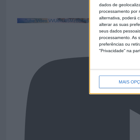
dados de geolocaliza
processamento por n
alternativa, poderá
YouTube Video VVUtRU85MzBBcHpOcU5BUnpKX0wyV1ZBLm
alterar as suas pref
seus dados pessoais
processamento. As s
preferências ou reti
"Privacidade" na part
MAIS OP