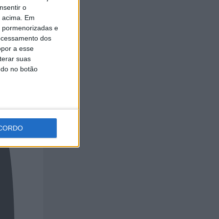
nsentir o
o acima. Em
is pormenorizadas e
ocessamento dos
opor a esse
terar suas
ndo no botão
CORDO