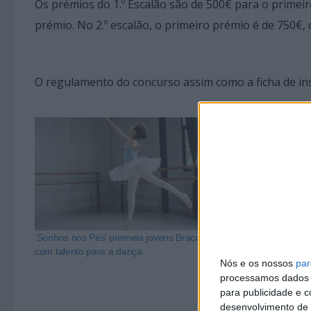
Os prémios do 1.º Escalão são de 500€ para o primei
prémio. No 2.º escalão, o primeiro prémio é de 750€,
O regulamento do concurso assim como a ficha de in
‘Sonhos nos Pés’ premeia jovens Bracarenses
Adiado concurs
com talento para a dança
em Braga
Nós e os nossos
par
processamos dados p
para publicidade e 
desenvolvimento de 