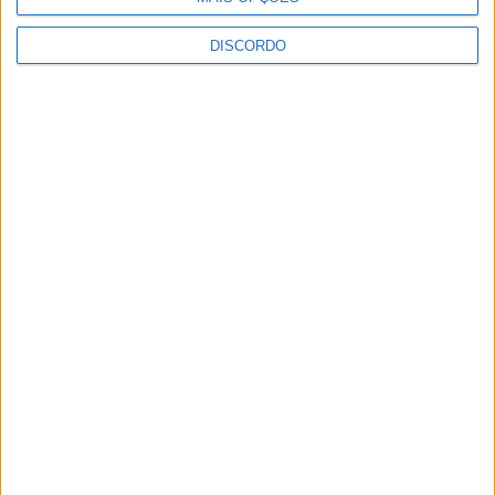
DISCORDO
Festival da Juventude em Barcelos promete dois dias intensos
de animação