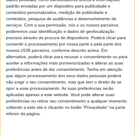
padrão enviadas por um dispositivo para publicidade e
tiveram a oportunidade de esclarecer dúvidas e
conteúdos personalizados, medição de publicidade e
cimentar alguns conceitos.
conteúdos, pesquisa de audiências e desenvolvimento de
serviços.
Com a sua permissão, nós e os nossos parceiros
Ainda no seguimento do galardão das Praias Fluviais,
poderemos usar identificação e dados de geolocalização
precisos através da procura de dispositivos. Poderá clicar para
realizou-se nos dias 15 e 22 de Junho, uma acção de
consentir o processamento por nossa parte e pela parte dos
sensibilização “Vem Limpar as margens da tua praia e
nossos 1538 parceiros, conforme descrito acima. Em
divertir-te!” nas praias de Adaúfe e de Merelim S. Paio.
alternativa, poderá clicar para recusar o consentimento ou para
aceder a informações mais pormenorizadas e alterar as suas
Estas acções, contaram com a presença de 37
preferências antes de dar consentimento.
Tenha em atenção
participantes, grande parte dos quais pertencentes à
que algum processamento dos seus dados pessoais poderá
não exigir o seu consentimento, mas que tem o direito de se
associação ANEIS (Associação Nacional para o Estudo e
opor a esse processamento. As suas preferências serão
a Intervenção na Sobredotação). Nesta acção de
aplicadas apenas a este website. Você pode alterar suas
preferências ou retirar seu consentimento a qualquer momento
limpeza, foram recolhidas das margens
voltando a este site e clicando no botão "Privacidade" na parte
maioritariamente duas espécies de plantas invasoras
inferior da página.
(pinheirinha-de-água e elódea).