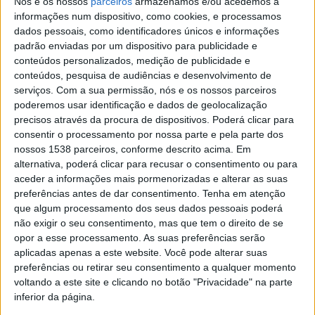
Nós e os nossos
parceiros
armazenamos e/ou acedemos a
com forte impacto nos estudantes e nas famílias,
informações num dispositivo, como cookies, e processamos
dados pessoais, como identificadores únicos e informações
podendo colocar em causa a continuidade dos estudos.
padrão enviadas por um dispositivo para publicidade e
Deste modo, a atribuição de bolsas de estudo constitui,
conteúdos personalizados, medição de publicidade e
por um lado, um contributo para suportar os encargos
conteúdos, pesquisa de audiências e desenvolvimento de
serviços.
Com a sua permissão, nós e os nossos parceiros
inerentes com a frequência no ensino superior e, por
poderemos usar identificação e dados de geolocalização
outro, promove a igualdade de oportunidades de
precisos através da procura de dispositivos. Poderá clicar para
consentir o processamento por nossa parte e pela parte dos
permanência e sucesso dos estudantes neste nível de
nossos 1538 parceiros, conforme descrito acima. Em
ensino, particularmente os oriundos de famílias
alternativa, poderá clicar para recusar o consentimento ou para
aceder a informações mais pormenorizadas e alterar as suas
economicamente mais vulneráveis, cujas
preferências antes de dar consentimento.
Tenha em atenção
disponibilidades financeiras são mais reduzidas e/ou
que algum processamento dos seus dados pessoais poderá
limitadas.
não exigir o seu consentimento, mas que tem o direito de se
opor a esse processamento. As suas preferências serão
aplicadas apenas a este website. Você pode alterar suas
Para além da componente económica, esta medida, que
preferências ou retirar seu consentimento a qualquer momento
ao longo dos anos tem contribuído para a formação
voltando a este site e clicando no botão "Privacidade" na parte
superior de muitos jovens do concelho, tem associada
inferior da página.