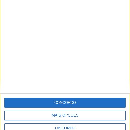
A tradição voltou a ganhar vida em Barcelos com a 43ª Mostra
Internacional de Artesanato e Cerâmica
CONCORDO
MAIS OPÇÕES
DISCORDO