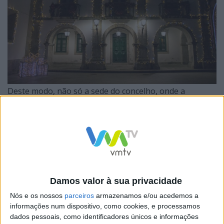
Deste modo, não só a sede do concelho, onde a
decoração e animação natalícias são asseguradas
diretamente pelo Município, reflete o colorido e a
dinâmica próprios desta época festiva, como também
as freguesias espelham esse ambiente festivo, numa
estratégia de coesão territorial que se cruza também
com objetivos turísticos.
Damos valor à sua privacidade
Nós e os nossos
parceiros
armazenamos e/ou acedemos a
informações num dispositivo, como cookies, e processamos
dados pessoais, como identificadores únicos e informações