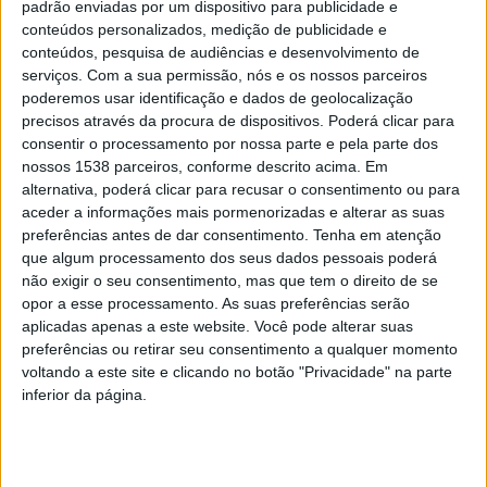
padrão enviadas por um dispositivo para publicidade e
Efetivamente, Esposende tem-se afirmado, ano após
conteúdos personalizados, medição de publicidade e
conteúdos, pesquisa de audiências e desenvolvimento de
ano, como um destino turístico de excelência, por força
serviços.
Com a sua permissão, nós e os nossos parceiros
da sua vasta riqueza de recursos, desde a gastronomia
poderemos usar identificação e dados de geolocalização
precisos através da procura de dispositivos. Poderá clicar para
à cultura, passando pela oferta desportiva ou pelo
consentir o processamento por nossa parte e pela parte dos
património natural. Neste contexto, o Município aposta
nossos 1538 parceiros, conforme descrito acima. Em
alternativa, poderá clicar para recusar o consentimento ou para
na valorização do seu território, fomentando novos
aceder a informações mais pormenorizadas e alterar as suas
focos de interesses turísticos e potenciando a oferta
preferências antes de dar consentimento.
Tenha em atenção
existente, diversificando-a, para, assim, atrair mais
que algum processamento dos seus dados pessoais poderá
não exigir o seu consentimento, mas que tem o direito de se
pessoas ao concelho. A quadra natalícia constitui, por
opor a esse processamento. As suas preferências serão
natureza, um período de forte atratividade turística e,
aplicadas apenas a este website. Você pode alterar suas
preferências ou retirar seu consentimento a qualquer momento
nessa medida, é vista como um foco de dinamização do
voltando a este site e clicando no botão "Privacidade" na parte
comércio local, da ocupação hoteleira, dos serviços de
inferior da página.
restauração, e de todo um conjunto de negócios que
são potenciados e alavancados pelas caraterísticas