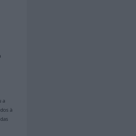
a
u a
ados à
 das