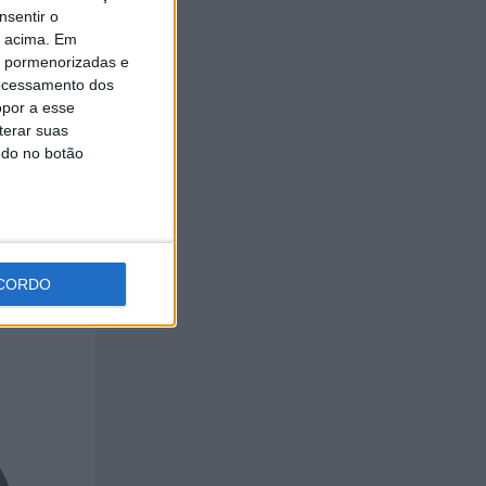
nsentir o
o acima. Em
is pormenorizadas e
obras
ocessamento dos
opor a esse
terar suas
ndo no botão
CORDO