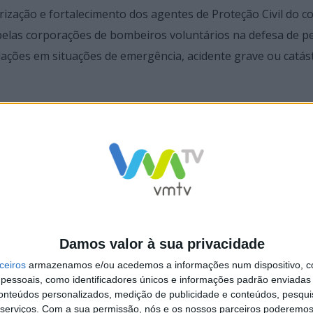
rização e fortalecimento dos agentes de Proteção Civil do c
las corporações de bombeiros voluntários na defesa de p
lações em situações de emergência, acidente grave ou catást
promisso de continuar a apoiar, dentro da sua disponibilid
 através da comparticipação na aquisição de viaturas,
is e de trabalho dos seus elementos, por considerar trata
prol da segurança e bem-estar da comunidade.
Damos valor à sua privacidade
ceiros
armazenamos e/ou acedemos a informações num dispositivo, c
essoais, como identificadores únicos e informações padrão enviadas 
conteúdos personalizados, medição de publicidade e conteúdos, pesqui
serviços.
Com a sua permissão, nós e os nossos parceiros poderemos 