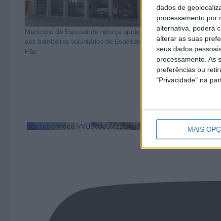
dados de geolocaliza
processamento por n
alternativa, poderá
Município de Esposende reforça apoio anual
Município de E
alterar as suas pref
aos bombeiros voluntários de Esposende e de
mil euros a Ju
seus dados pessoais
Fão
Voluntários de
processamento. As s
preferências ou reti
"Privacidade" na part
YouTube Video VVUtRU85MzBBcHpOcU5BUnpKX0wyV1ZBLm
MAIS OP