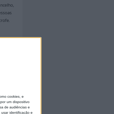
oncelho,
essoas
rofe.
ade
r-se de
omo cookies, e
por um dispositivo
sa de audiências e
usar identificação e