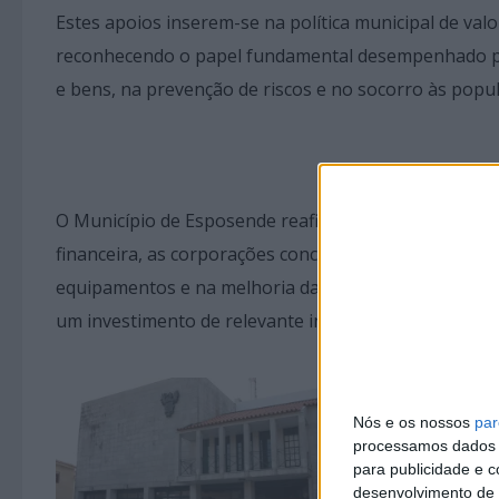
Estes apoios inserem-se na política municipal de valo
reconhecendo o papel fundamental desempenhado pe
e bens, na prevenção de riscos e no socorro às popu
O Município de Esposende reafirma, assim, o seu com
financeira, as corporações concelhias, nomeadamente
equipamentos e na melhoria das condições operaciona
um investimento de relevante interesse público em 
Nós e os nossos
par
processamos dados p
para publicidade e 
desenvolvimento de 