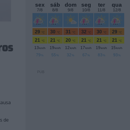
ros
PUB
causa
s de