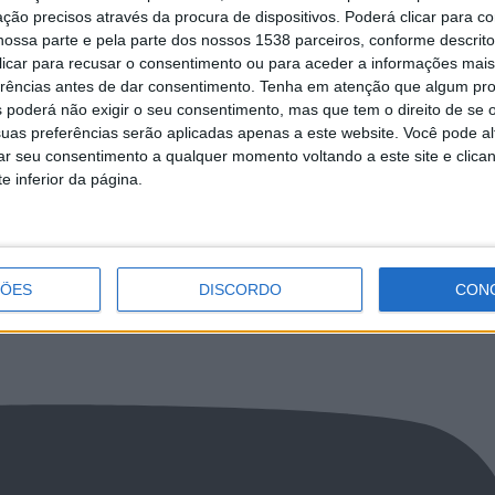
ção precisos através da procura de dispositivos. Poderá clicar para co
ossa parte e pela parte dos nossos 1538 parceiros, conforme descrit
 clicar para recusar o consentimento ou para aceder a informações ma
sposende atribuiu cerca de 105
Município de Esposende comparticipa 
erências antes de dar consentimento.
Tenha em atenção que algum pr
ntas de Freguesia e Bombeiros
no quartel dos Bombeiros de Fão
 poderá não exigir o seu consentimento, mas que tem o direito de se 
 Fão
uas preferências serão aplicadas apenas a este website. Você pode al
rar seu consentimento a qualquer momento voltando a este site e clica
e inferior da página.
NCa2l2ckl3RkxJ
ÇÕES
DISCORDO
CON