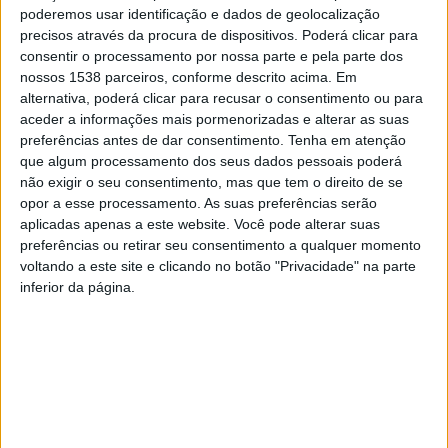
poderemos usar identificação e dados de geolocalização
precisos através da procura de dispositivos. Poderá clicar para
Para além da vertente física, o arranque do programa
consentir o processamento por nossa parte e pela parte dos
nossos 1538 parceiros, conforme descrito acima. Em
piloto caracterizou-se pelo seu forte cariz social.
alternativa, poderá clicar para recusar o consentimento ou para
A promoção do convívio é um dos pilares do “Boccia+” e
aceder a informações mais pormenorizadas e alterar as suas
a interação animada e saudável dos participantes
preferências antes de dar consentimento.
Tenha em atenção
que algum processamento dos seus dados pessoais poderá
confirmou o sucesso deste primeiro dia no combate ao
não exigir o seu consentimento, mas que tem o direito de se
isolamento e na promoção do bem-estar mental.
opor a esse processamento. As suas preferências serão
aplicadas apenas a este website. Você pode alterar suas
preferências ou retirar seu consentimento a qualquer momento
voltando a este site e clicando no botão "Privacidade" na parte
inferior da página.
O programa piloto manter-se-á em funcionamento até
ao final do mês de junho, com sessões semanais todas
as terças-feiras, às 10:00 horas, no Pavilhão Multiusos.