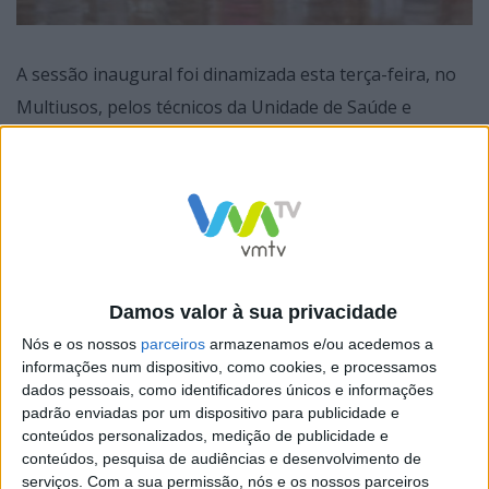
A sessão inaugural foi dinamizada esta terça-feira, no
Multiusos, pelos técnicos da Unidade de Saúde e
Desporto do Município de Fafe e permitiu familiarizar o
primeiro grupo de 21 participantes com a modalidade.
Damos valor à sua privacidade
O coletivo teve a oportunidade de jogar e aprofundar o
Nós e os nossos
parceiros
armazenamos e/ou acedemos a
conhecimento sobre as regras do Boccia, assim como
informações num dispositivo, como cookies, e processamos
dados pessoais, como identificadores únicos e informações
realizar exercícios específicos focados no
padrão enviadas por um dispositivo para publicidade e
desenvolvimento da psicomotricidade, do equilíbrio e da
conteúdos personalizados, medição de publicidade e
manipulação.
conteúdos, pesquisa de audiências e desenvolvimento de
serviços.
Com a sua permissão, nós e os nossos parceiros