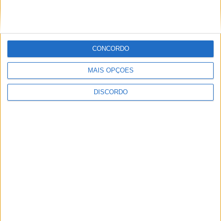
CONCORDO
Vila de Rossas em Vieira do Minho celebrou 25 anos
MAIS OPÇÕES
DISCORDO