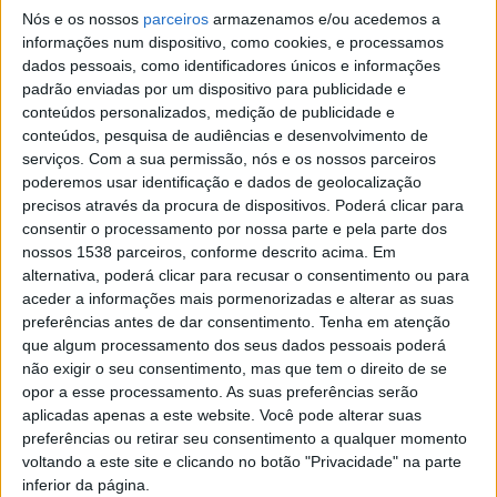
Nós e os nossos
parceiros
armazenamos e/ou acedemos a
transformação”, propondo um olhar contemporâneo
informações num dispositivo, como cookies, e processamos
sobre o desenvolvimento urbano e cultural de
dados pessoais, como identificadores únicos e informações
padrão enviadas por um dispositivo para publicidade e
Guimarães, reunindo vozes do design, das artes visuais,
conteúdos personalizados, medição de publicidade e
da sustentabilidade e do território.
conteúdos, pesquisa de audiências e desenvolvimento de
serviços.
Com a sua permissão, nós e os nossos parceiros
poderemos usar identificação e dados de geolocalização
precisos através da procura de dispositivos. Poderá clicar para
A vereadora Isabel Ferreira fez a abertura e o
consentir o processamento por nossa parte e pela parte dos
enquadramento institucional da sessão, sublinhando a
nossos 1538 parceiros, conforme descrito acima. Em
alternativa, poderá clicar para recusar o consentimento ou para
importância do projeto para a cidade e o papel da
aceder a informações mais pormenorizadas e alterar as suas
Câmara Municipal na promoção de políticas integradas
preferências antes de dar consentimento.
Tenha em atenção
que algum processamento dos seus dados pessoais poderá
de cultura, património e sustentabilidade.
não exigir o seu consentimento, mas que tem o direito de se
opor a esse processamento. As suas preferências serão
aplicadas apenas a este website. Você pode alterar suas
preferências ou retirar seu consentimento a qualquer momento
voltando a este site e clicando no botão "Privacidade" na parte
A sessão ficou também marcada pelo ciclo de conversas
inferior da página.