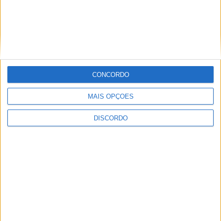
CONCORDO
MAIS OPÇÕES
DISCORDO
A tradição voltou a ganhar vida em Barcelos com a 43ª Mostra
Internacional de Artesanato e Cerâmica