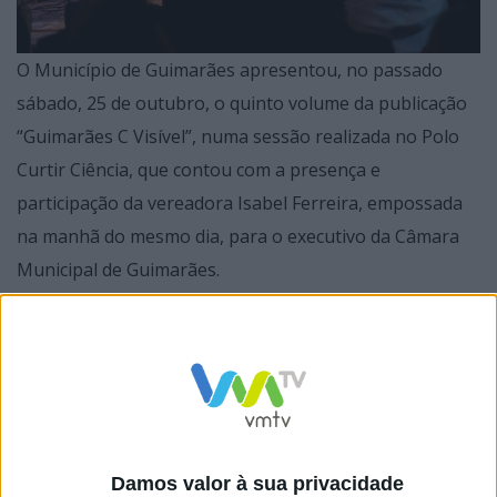
O Município de Guimarães apresentou, no passado
sábado, 25 de outubro, o quinto volume da publicação
“Guimarães C Visível”, numa sessão realizada no Polo
Curtir Ciência, que contou com a presença e
participação da vereadora Isabel Ferreira, empossada
na manhã do mesmo dia, para o executivo da Câmara
Municipal de Guimarães.
A 5.ª edição da revista “Guimarães C Visível” marcou
também o início de um novo ciclo de conversas
subordinado ao tema “Como alinhar cultura,
Damos valor à sua privacidade
património e sustentabilidade numa cidade em