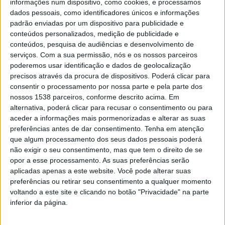
informações num dispositivo, como cookies, e processamos
Num gesto que reforça a política municipal de inclusão
dados pessoais, como identificadores únicos e informações
e apoio às famílias, a Câmara Municipal de Guimarães
padrão enviadas por um dispositivo para publicidade e
conteúdos personalizados, medição de publicidade e
participa ativamente nesta ação, assegurando a oferta
conteúdos, pesquisa de audiências e desenvolvimento de
dos brinquedos que serão adaptados. Cada peça é
serviços.
Com a sua permissão, nós e os nossos parceiros
poderemos usar identificação e dados de geolocalização
cuidadosamente modificada para permitir um
precisos através da procura de dispositivos. Poderá clicar para
acionamento simples e acessível, demonstrando como
consentir o processamento por nossa parte e pela parte dos
nossos 1538 parceiros, conforme descrito acima. Em
a tecnologia pode – e deve – ser colocada ao serviço da
alternativa, poderá clicar para recusar o consentimento ou para
igualdade de oportunidades.
aceder a informações mais pormenorizadas e alterar as suas
preferências antes de dar consentimento.
Tenha em atenção
Uma transformação só possível pela colaboração entre
que algum processamento dos seus dados pessoais poderá
não exigir o seu consentimento, mas que tem o direito de se
parceiros que partilham o mesmo propósito: além do
opor a esse processamento. As suas preferências serão
Município, a
botnroll.com
fornece os componentes
aplicadas apenas a este website. Você pode alterar suas
eletrónicos necessários; a Universidade do Minho
preferências ou retirar seu consentimento a qualquer momento
voltando a este site e clicando no botão "Privacidade" na parte
acolhe o projeto; e a Sociedade Martins Sarmento abre
inferior da página.
as portas a um dos momentos mais emocionantes de