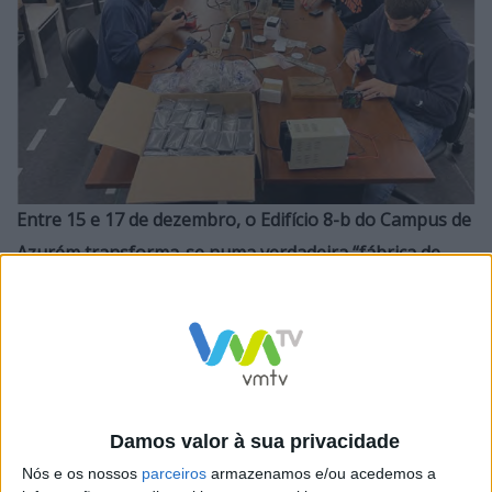
Entre 15 e 17 de dezembro, o Edifício 8-b do Campus de
Azurém transforma-se numa verdadeira “fábrica de
magia”, onde alunos, docentes e antigos voluntários
trabalham lado a lado para garantir que mais crianças
possam brincar, interagir e sorrir, independentemente
das suas limitações motoras.
Damos valor à sua privacidade
Nós e os nossos
parceiros
armazenamos e/ou acedemos a