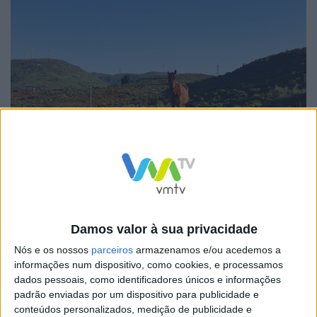
A abertura do evento está prevista para as 07h30, com
a receção dos participantes e aficionados deste nobre
animal. Entre as 08h00 e as 09h00, será realizada a
Damos valor à sua privacidade
inspeção e admissão dos animais que participarão na
Nós e os nossos
parceiros
armazenamos e/ou acedemos a
prova. A competição tem início às 09h30 e promete
informações num dispositivo, como cookies, e processamos
desafios emocionantes para os participantes e
dados pessoais, como identificadores únicos e informações
padrão enviadas por um dispositivo para publicidade e
espetadores.
conteúdos personalizados, medição de publicidade e