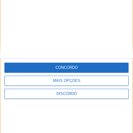
CONCORDO
MAIS OPÇÕES
DISCORDO
Vila de Rossas em Vieira do Minho celebrou 25 anos