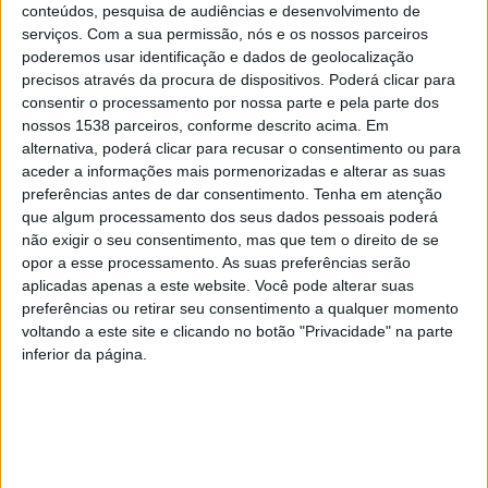
conteúdos, pesquisa de audiências e desenvolvimento de
serviços.
Com a sua permissão, nós e os nossos parceiros
poderemos usar identificação e dados de geolocalização
precisos através da procura de dispositivos. Poderá clicar para
Após uma manhã repleta de adrenalina e habilidade
consentir o processamento por nossa parte e pela parte dos
equestre, os participantes terão a oportunidade de
nossos 1538 parceiros, conforme descrito acima. Em
alternativa, poderá clicar para recusar o consentimento ou para
desfrutar de um merecido almoço, marcado para as
aceder a informações mais pormenorizadas e alterar as suas
13h00. À tarde, a partir das 14h30, terá lugar a Feira
preferências antes de dar consentimento.
Tenha em atenção
que algum processamento dos seus dados pessoais poderá
Nacional do Cavalo Garrano, onde será possível
não exigir o seu consentimento, mas que tem o direito de se
apreciar a beleza e a robustez desta raça, bem como
opor a esse processamento. As suas preferências serão
aplicadas apenas a este website. Você pode alterar suas
assistir a uma demonstração das suas aptidões
preferências ou retirar seu consentimento a qualquer momento
desportivas.
voltando a este site e clicando no botão "Privacidade" na parte
inferior da página.
A cerimónia de entrega de prémios está agendada para
as 16h30, momento de reconhecer e premiar os
destaques desta emocionante competição. E para
encerrar o dia em grande estilo, às 20h30, está