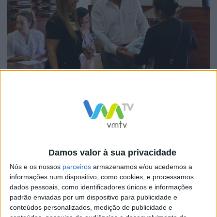
O presidente da Câmara Municipal, António Cardoso,
esteve presente no momento de entrega dos primeiros
cadernos de atividades aos encarregados de educação.
Na altura, o presidente destacou o compromisso do
município com a educação, afirmando que “a oferta dos
Damos valor à sua privacidade
cadernos de atividades representa um compromisso
Nós e os nossos
parceiros
armazenamos e/ou acedemos a
com a educação, beneficiando todos os alunos de Vieira
informações num dispositivo, como cookies, e processamos
dados pessoais, como identificadores únicos e informações
do Minho.”
padrão enviadas por um dispositivo para publicidade e
conteúdos personalizados, medição de publicidade e