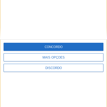
CONCORDO
MAIS OPÇÕES
DISCORDO
Festival da Juventude em Barcelos promete dois dias intensos
de animação