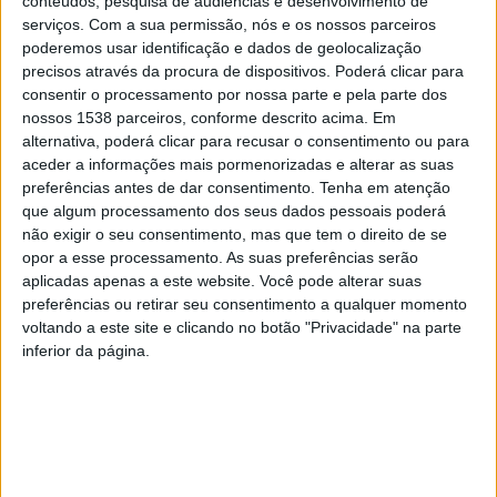
conteúdos, pesquisa de audiências e desenvolvimento de
serviços.
Com a sua permissão, nós e os nossos parceiros
poderemos usar identificação e dados de geolocalização
António Cardoso sublinhou ainda que, além da
precisos através da procura de dispositivos. Poderá clicar para
consentir o processamento por nossa parte e pela parte dos
distribuição dos cadernos de atividades, a iniciativa
nossos 1538 parceiros, conforme descrito acima. Em
integra-se numa estratégia mais ampla de apoio à
alternativa, poderá clicar para recusar o consentimento ou para
educação, que inclui a disponibilização de transportes,
aceder a informações mais pormenorizadas e alterar as suas
preferências antes de dar consentimento.
Tenha em atenção
refeições na educação pré-escolar e 1.º ciclo, atividades
que algum processamento dos seus dados pessoais poderá
de enriquecimento curricular no 1.º ciclo, projectos
não exigir o seu consentimento, mas que tem o direito de se
opor a esse processamento. As suas preferências serão
educativos inovadores, actividades de apoio à família,
aplicadas apenas a este website. Você pode alterar suas
apoio de psicólogo, sociólogo e nutricionista e ainda a
preferências ou retirar seu consentimento a qualquer momento
voltando a este site e clicando no botão "Privacidade" na parte
atribuição de bolsas de estudo.
inferior da página.
Este conjunto de medidas assegura a igualdade de
oportunidades no acesso à educação atodos os alunos
de vieira do Minho.
Além de garantir o apoio às famílias, a Câmara