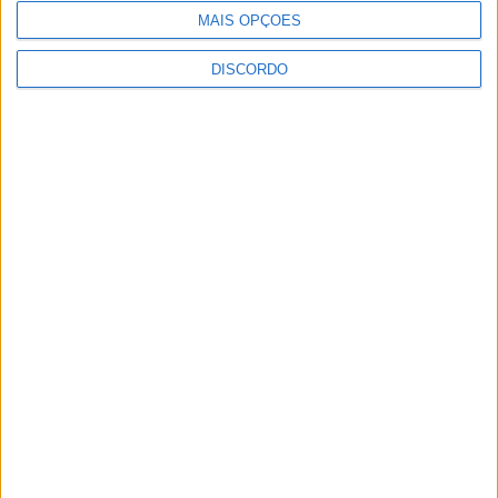
MAIS OPÇÕES
DISCORDO
Festival da Juventude em Barcelos promete dois dias intensos
de animação