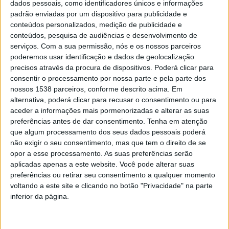
dados pessoais, como identificadores únicos e informações
envolvendo ao longo dos anos mais de 13 mil
padrão enviadas por um dispositivo para publicidade e
conteúdos personalizados, medição de publicidade e
participantes, dezenas de projetos escolares e
conteúdos, pesquisa de audiências e desenvolvimento de
parcerias com universidades, centros de investigação,
serviços.
Com a sua permissão, nós e os nossos parceiros
poderemos usar identificação e dados de geolocalização
empresas e associações científicas.
precisos através da procura de dispositivos. Poderá clicar para
consentir o processamento por nossa parte e pela parte dos
Os
Estágios Curriculares na Casa do Conhecimento
,
nossos 1538 parceiros, conforme descrito acima. Em
desenvolvidos em articulação com a Escola Profissional
alternativa, poderá clicar para recusar o consentimento ou para
aceder a informações mais pormenorizadas e alterar as suas
Amar Terra Verde e a Escola Secundária de Vila Verde,
preferências antes de dar consentimento.
Tenha em atenção
representam uma oportunidade diferenciadora para
que algum processamento dos seus dados pessoais poderá
não exigir o seu consentimento, mas que tem o direito de se
jovens do ensino profissional aplicarem conhecimentos
opor a esse processamento. As suas preferências serão
em eletrónica criativa, programação e impressão 3D,
aplicadas apenas a este website. Você pode alterar suas
preferências ou retirar seu consentimento a qualquer momento
desenvolvendo soluções inovadoras com impacto local
voltando a este site e clicando no botão "Privacidade" na parte
e consolidando competências técnicas, criativas e
inferior da página.
empreendedoras.