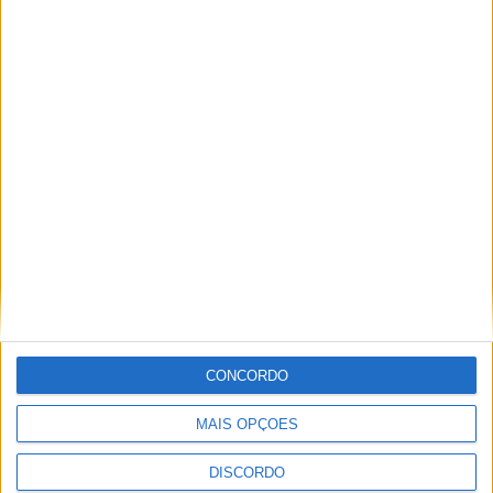
A tradição voltou a ganhar vida em Barcelos com a 43ª Mostra
Internacional de Artesanato e Cerâmica
CONCORDO
MAIS OPÇÕES
DISCORDO