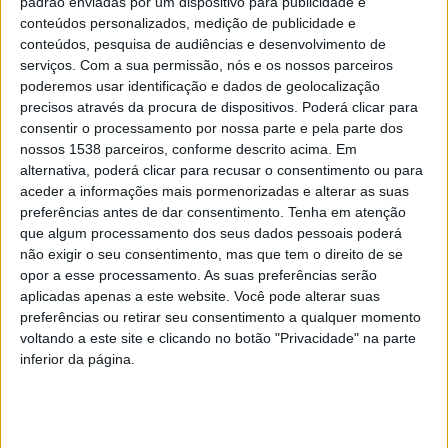
padrão enviadas por um dispositivo para publicidade e
conteúdos personalizados, medição de publicidade e
trabalhos previstos destacam-se a substituição da
conteúdos, pesquisa de audiências e desenvolvimento de
cobertura com reforço do isolamento térmico, a
serviços.
Com a sua permissão, nós e os nossos parceiros
instalação de novas caixilharias com vidro duplo, o
poderemos usar identificação e dados de geolocalização
precisos através da procura de dispositivos. Poderá clicar para
tratamento de infiltrações e humidades, bem como a
consentir o processamento por nossa parte e pela parte dos
conservação de elementos patrimoniais, como os
nossos 1538 parceiros, conforme descrito acima. Em
alternativa, poderá clicar para recusar o consentimento ou para
azulejos e cantarias.
aceder a informações mais pormenorizadas e alterar as suas
preferências antes de dar consentimento.
Tenha em atenção
Ao nível interior, o projeto contempla a reformulação
que algum processamento dos seus dados pessoais poderá
do piso das reservas do museu, com a reorganização
não exigir o seu consentimento, mas que tem o direito de se
opor a esse processamento. As suas preferências serão
dos espaços técnicos e a criação de uma área dedicada
aplicadas apenas a este website. Você pode alterar suas
aos sistemas de climatização, reduzindo o impacto
preferências ou retirar seu consentimento a qualquer momento
voltando a este site e clicando no botão "Privacidade" na parte
visual no exterior. Está igualmente prevista a
inferior da página.
modernização das redes elétricas e a instalação de
novos sistemas de segurança.