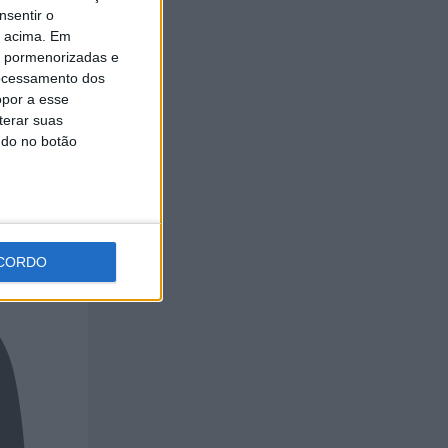
o da
nsentir o
o acima. Em
is pormenorizadas e
ocessamento dos
opor a esse
terar suas
ndo no botão
CORDO