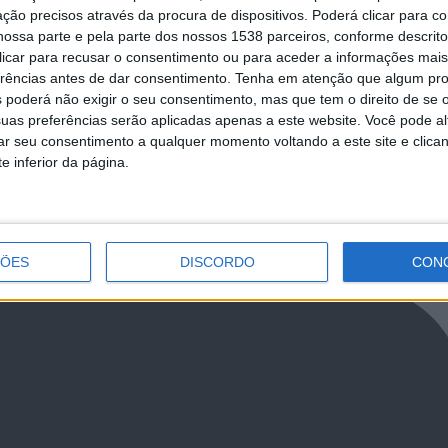
mar o Minho leva a diversidade
Fafe dedica fim de semana à promoçã
ção precisos através da procura de dispositivos. Poderá clicar para co
o unido à BTL
Vitela Assada à Moda de Fafe
ossa parte e pela parte dos nossos 1538 parceiros, conforme descrit
 clicar para recusar o consentimento ou para aceder a informações ma
erências antes de dar consentimento.
Tenha em atenção que algum pr
 poderá não exigir o seu consentimento, mas que tem o direito de se 
uas preferências serão aplicadas apenas a este website. Você pode al
rar seu consentimento a qualquer momento voltando a este site e clica
NCa2l2ckl3RkxJ
e inferior da página.
ÇÕES
DISCORDO
CON