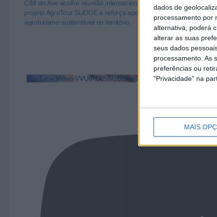
CIM do Ave acolhe reunião internacional do
CIM do Ave | A
dados de geolocaliza
projeto AgroTour SUDOE e reforça aposta no
de um territóri
processamento por n
agroturismo sustentável no território
alternativa, poderá
alterar as suas pref
seus dados pessoais
processamento. As s
preferências ou reti
YouTube Video VVUtRU85MzBBcHpOcU5BUnpKX0wyV1ZBLm
"Privacidade" na part
MAIS OP