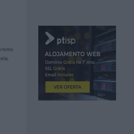
urismo
ela,