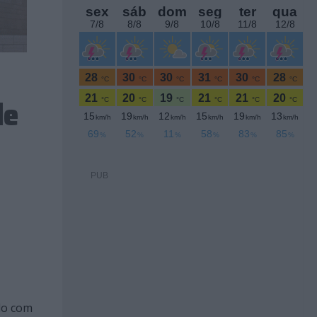
de
PUB
do com