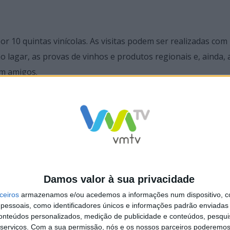
 10 quintas vinícolas. As visitas podem ser realizadas com
o lagar, as provas de vinhos e produtos regionais e, ainda,
om amigos.
e rurais, permitindo uma estada na calma da natureza envol
Damos valor à sua privacidade
ceiros
armazenamos e/ou acedemos a informações num dispositivo, c
essoais, como identificadores únicos e informações padrão enviadas 
conteúdos personalizados, medição de publicidade e conteúdos, pesqui
serviços.
Com a sua permissão, nós e os nossos parceiros poderemos 