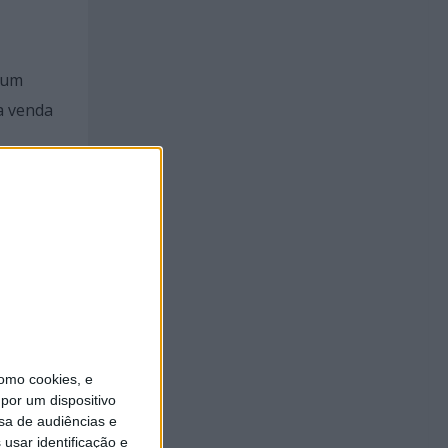
 um
 a venda
vente.
omo cookies, e
por um dispositivo
sa de audiências e
usar identificação e