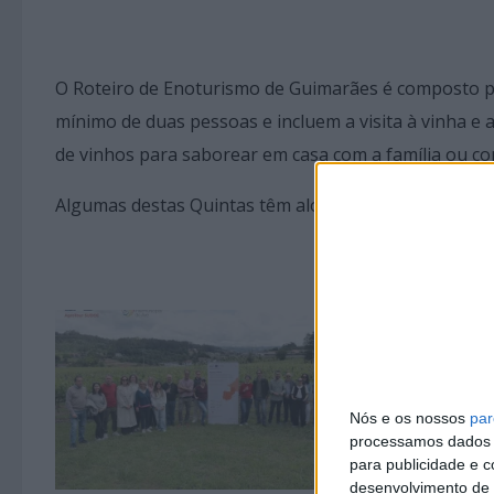
O Roteiro de Enoturismo de Guimarães é composto por
mínimo de duas pessoas e incluem a visita à vinha e a
de vinhos para saborear em casa com a família ou c
Algumas destas Quintas têm alojamentos senhoriais 
Nós e os nossos
par
processamos dados p
para publicidade e 
desenvolvimento de 