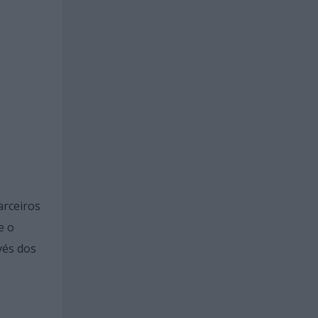
arceiros
e o
vés dos