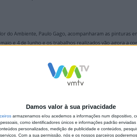
ador do Ambiente, Paulo Gago, acompanharam as pinturas e
 maio e 4 de Junho e os trabalhos realizados vão agora a co
(Associação Bandeira Azul de Ambiente e Educação).
rtar a população em geral e, em particular, a comunidade escol
o inadequada de resíduos, nas sarjetas dos passeios e/ou 
o mar”.
Damos valor à sua privacidade
as águas pluviais permitindo que estas cheguem aos sistema
ceiros
armazenamos e/ou acedemos a informações num dispositivo, c
 A educação ambiental é um trabalho contínuo que pretend
essoais, como identificadores únicos e informações padrão enviadas 
tal de todos/as.
conteúdos personalizados, medição de publicidade e conteúdos, pesqui
serviços.
Com a sua permissão, nós e os nossos parceiros poderemos 