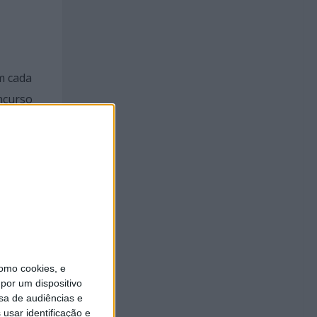
m cada
ncurso
ar, para
nos
s de
omo cookies, e
e
por um dispositivo
sa de audiências e
usar identificação e