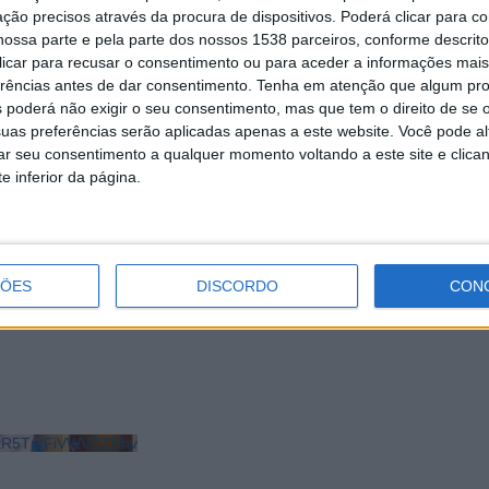
ção precisos através da procura de dispositivos. Poderá clicar para co
ossa parte e pela parte dos nossos 1538 parceiros, conforme descrit
 clicar para recusar o consentimento ou para aceder a informações ma
erências antes de dar consentimento.
Tenha em atenção que algum pr
 poderá não exigir o seu consentimento, mas que tem o direito de se 
uas preferências serão aplicadas apenas a este website. Você pode al
rar seu consentimento a qualquer momento voltando a este site e clica
e inferior da página.
 Lanhoso promove
Município da Póvoa de
Literário Escolar
Lanhoso requalifica parq
elestino 2021
infantis das escolas do
concelho
ÇÕES
DISCORDO
CON
LkR5TmFiVWVZZDhv