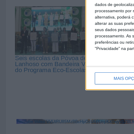
dados de geolocaliza
processamento por n
alternativa, poderá
alterar as suas pref
seus dados pessoais
processamento. As s
preferências ou reti
"Privacidade" na part
Seis escolas da Póvoa de
Póvoa de
Lanhoso com Bandeira Verde
Concurso 
do Programa Eco-Escolas
António C
MAIS OP
YouTube Video VVUtRU85MzBBcHpOcU5BUnpKX0wyV1ZB