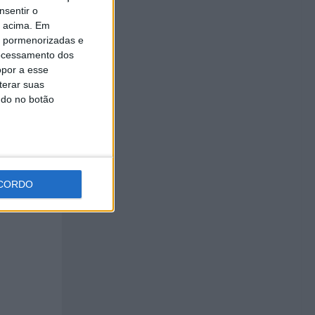
nsentir o
o acima. Em
is pormenorizadas e
ocessamento dos
opor a esse
terar suas
ndo no botão
ues
CORDO