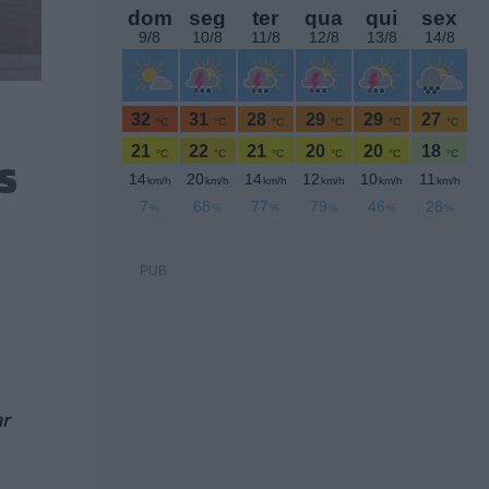
s
PUB
ar