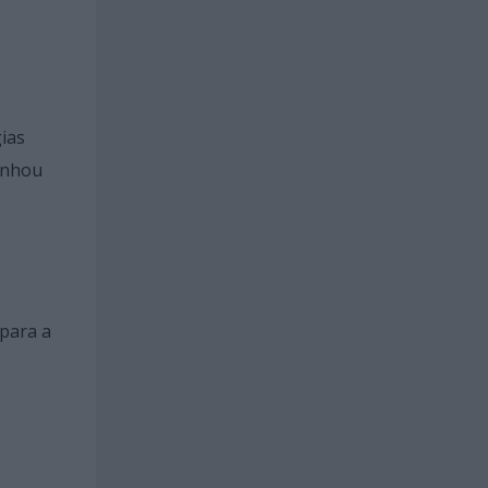
gias
panhou
 para a