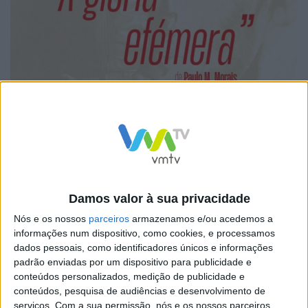
Damos valor à sua privacidade
Nós e os nossos
parceiros
armazenamos e/ou acedemos a
informações num dispositivo, como cookies, e processamos
dados pessoais, como identificadores únicos e informações
padrão enviadas por um dispositivo para publicidade e
conteúdos personalizados, medição de publicidade e
Reconhecida e elogiada pela qualidade literária e
conteúdos, pesquisa de audiências e desenvolvimento de
científica, a obra reflete a dimensão de Egas Moniz
serviços.
Com a sua permissão, nós e os nossos parceiros