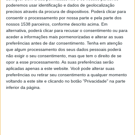
como “homem genial, tão admirado quanto polémico,
poderemos usar identificação e dados de geolocalização
precisos através da procura de dispositivos. Poderá clicar para
revolucionário, que lançou as bases da moderna
consentir o processamento por nossa parte e pela parte dos
psicocirurgia com o desenvolvimento da angiografia
nossos 1538 parceiros, conforme descrito acima. Em
alternativa, poderá clicar para recusar o consentimento ou para
cerebral e a invenção da leucotomia pré-frontal”.
aceder a informações mais pormenorizadas e alterar as suas
preferências antes de dar consentimento.
Tenha em atenção
que algum processamento dos seus dados pessoais poderá
não exigir o seu consentimento, mas que tem o direito de se
opor a esse processamento. As suas preferências serão
O autor, Paulo M. Morais, jornalista, escritor, tradutor e
aplicadas apenas a este website. Você pode alterar suas
preferências ou retirar seu consentimento a qualquer momento
editor, apresenta-se com um abrangente cadastro de
voltando a este site e clicando no botão "Privacidade" na parte
trabalho que abrange domínios como a ficção e a
inferior da página.
literatura para a infância, passando pela escrita sobre
cinema, turismo ou gastronomia.
A apresentação de “A glória Efémera”, que acontece às
21h00 desta sexta-feira, é uma iniciativa integrada no
“AQUI HÁ CULTURA!”, projeto do Município de Vila