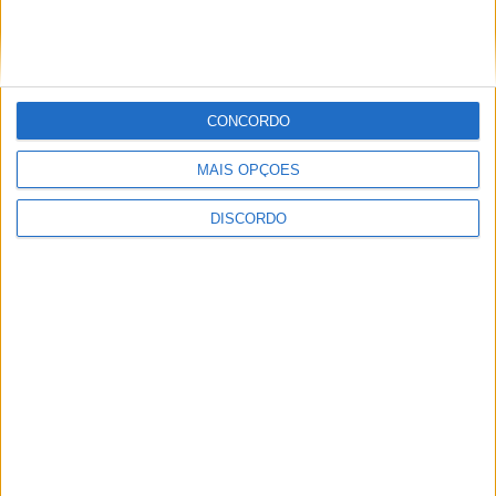
CONCORDO
Festival da Juventude em Barcelos promete dois dias intensos
de animação
MAIS OPÇÕES
DISCORDO