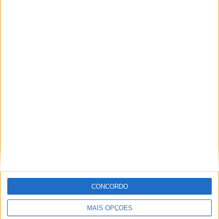
Vieira d'Alma inaugura com casa cheia e muita emoção em
Vieira do Minho
CONCORDO
MAIS OPÇÕES