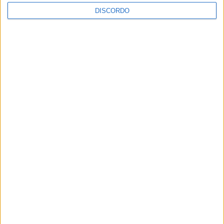
DISCORDO
A tradição voltou a ganhar vida em Barcelos com a 43ª Mostra
Internacional de Artesanato e Cerâmica