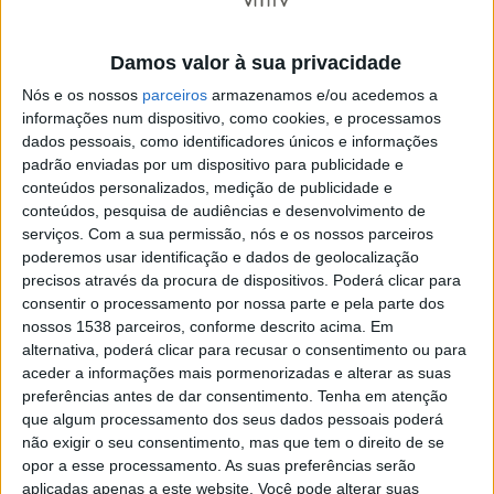
O Grupo Parlamentar do PCP apresentou propostas
Damos valor à sua privacidade
para consagrar investimentos com impacto directo na
Nós e os nossos
parceiros
armazenamos e/ou acedemos a
região de Braga, entre os quais destacamos:
informações num dispositivo, como cookies, e processamos
dados pessoais, como identificadores únicos e informações
padrão enviadas por um dispositivo para publicidade e
conteúdos personalizados, medição de publicidade e
conteúdos, pesquisa de audiências e desenvolvimento de
serviços.
Com a sua permissão, nós e os nossos parceiros
A concretização da linha ferroviária directa
poderemos usar identificação e dados de geolocalização
entre Braga e Guimarães – chumbada!
precisos através da procura de dispositivos. Poderá clicar para
Reforço do PART – Plano de Apoio à Redução
consentir o processamento por nossa parte e pela parte dos
nossos 1538 parceiros, conforme descrito acima. Em
Tarifária, de forma à implantação da
alternativa, poderá clicar para recusar o consentimento ou para
intermodalidade nos transportes públicos nas
aceder a informações mais pormenorizadas e alterar as suas
áreas correspondentes às Comunidades Inter-
preferências antes de dar consentimento.
Tenha em atenção
Municipais – chumbada!
que algum processamento dos seus dados pessoais poderá
Passes sociais regionais a 20€ e gratuitidade
não exigir o seu consentimento, mas que tem o direito de se
opor a esse processamento. As suas preferências serão
para jovens até aos 18 anos, estudantes e
aplicadas apenas a este website. Você pode alterar suas