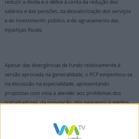
reduzir a dívida e o défice à conta da redução dos
salários e das pensões, da desvalorização dos serviços
e do investimento público, e do agravamento das
injustiças fiscais.
Apesar das divergências de fundo relativamente à
versão aprovada na generalidade, o PCP empenhou-se
na discussão na especialidade, apresentando
propostas com vista a atender aos problemas dos
trabalhadores, da população, dos pequenos e médios
agricultores e empresários, de amplas camadas da
sociedade, propostas e medidas que fazem frente às
benesses dos grupos económicos.