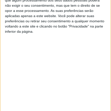
mas também não se intimida quando o asfalto termina.
que algum processamento dos seus dados pessoais poderá
não exigir o seu consentimento, mas que tem o direito de se
As jantes de liga leve e os detalhes cromados ou pretos
opor a esse processamento. As suas preferências serão
contribuem para uma imagem atual e atraente,
aplicadas apenas a este website. Você pode alterar suas
preferências ou retirar seu consentimento a qualquer momento
perfeita para quem quer manter o estilo mesmo numa
voltando a este site e clicando no botão "Privacidade" na parte
rotina mais próxima da natureza.
inferior da página.
Desempenho e aptidão para
diferentes terrenos
As motorizações disponíveis — com destaque para os
blocos PureTech a gasolina e as versões híbridas leves
— oferecem um bom compromisso entre potência,
elasticidade e eficiência. Os consumos médios rondam
os 5 a 6,5 litros aos 100 km em utilização realista, o que
é uma vantagem importante para quem faz muitos
quilómetros mistos, incluindo troços fora de estrada