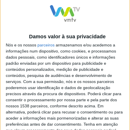
neste cenário. Este SUV compacto da marca francesa
combina um visual moderno e dinâmico com
características práticas que o tornam adequado tanto
para passeios urbanos como para caminhos menos
Damos valor à sua privacidade
preparados.
Nós e os nossos
parceiros
armazenamos e/ou acedemos a
informações num dispositivo, como cookies, e processamos
dados pessoais, como identificadores únicos e informações
padrão enviadas por um dispositivo para publicidade e
Design e presença que se
conteúdos personalizados, medição de publicidade e
conteúdos, pesquisa de audiências e desenvolvimento de
destacam
serviços.
Com a sua permissão, nós e os nossos parceiros
poderemos usar identificação e dados de geolocalização
precisos através da procura de dispositivos. Poderá clicar para
Com linhas fluidas, frente assertiva com assinatura
consentir o processamento por nossa parte e pela parte dos
luminosa LED em “garra” e uma silhueta elevada, o
nossos 1538 parceiros, conforme descrito acima. Em
Peugeot 2008 transmite robustez sem perder
alternativa, poderá clicar para recusar o consentimento ou para
aceder a informações mais pormenorizadas e alterar as suas
elegância. Não parece um veículo de trabalho puro,
preferências antes de dar consentimento.
Tenha em atenção