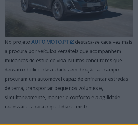
No projeto
AUTO.MOTO.PT
destaca-se cada vez mais
a procura por veículos versáteis que acompanhem
mudanças de estilo de vida. Muitos condutores que
deixam o bulício das cidades em direção ao campo
procuram um automóvel capaz de enfrentar estradas
de terra, transportar pequenos volumes e,
simultaneamente, manter o conforto e a agilidade
necessários para o quotidiano misto.
O Peugeot 2008 surge como uma solução inteligente