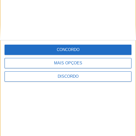
CONCORDO
MAIS OPÇÕES
DISCORDO
A tradição voltou a ganhar vida em Barcelos com a 43ª Mostra
Internacional de Artesanato e Cerâmica