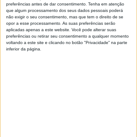
preferências antes de dar consentimento.
Tenha em atenção
Avenida 5 de Outubro
que algum processamento dos seus dados pessoais poderá
não exigir o seu consentimento, mas que tem o direito de se
Interdição total de trânsito nos seguintes períodos:
opor a esse processamento. As suas preferências serão
14 de maio — das 19h00 às 23h59;
aplicadas apenas a este website. Você pode alterar suas
preferências ou retirar seu consentimento a qualquer momento
15 de maio — das 19h00 às 02h00 do dia 16;
voltando a este site e clicando no botão "Privacidade" na parte
16 de maio — das 12h00 às 02h00 do dia 17;
inferior da página.
17 de maio — das 12h00 às 22h30.
Praça Mártires do Fascismo
(sentido Avenida 5 de Outubro → Rua de Sá)
Trânsito interdito de 09 a 18 de maio;
Circulação permitida apenas a moradores.
Rua de Sá
Condicionamentos de trânsito: