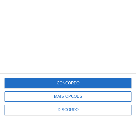
YouTube Video
VVUtRU85MzBBcHpOcU5BUnpKX0wyV1ZBLkR5TmFiVWVZZDhv
CONCORDO
MAIS OPÇÕES
DISCORDO