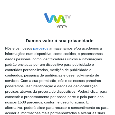
Os condicionamentos entram em vigor às 00h00 do dia
09 de maio de 2026 e mantêm-se até ao final das
operações de desmontagem e reposição das normais
condições de circulação, previstas até às 23h59 do dia
18 de maio de 2026.
Damos valor à sua privacidade
Condicionamentos de trânsito
Nós e os nossos
parceiros
armazenamos e/ou acedemos a
informações num dispositivo, como cookies, e processamos
dados pessoais, como identificadores únicos e informações
padrão enviadas por um dispositivo para publicidade e
conteúdos personalizados, medição de publicidade e
Rua 31 de Janeiro
conteúdos, pesquisa de audiências e desenvolvimento de
Inversão temporária do sentido de circulação;
serviços.
Com a sua permissão, nós e os nossos parceiros
poderemos usar identificação e dados de geolocalização
Medida destinada a garantir o acesso automóvel aos
precisos através da procura de dispositivos. Poderá clicar para
moradores e utilizadores da Praça Mártires do
consentir o processamento por nossa parte e pela parte dos
nossos 1538 parceiros, conforme descrito acima. Em
Fascismo;
alternativa, poderá clicar para recusar o consentimento ou para
Vigência: de 09 a 18 de maio.
aceder a informações mais pormenorizadas e alterar as suas