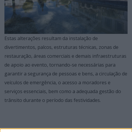
Estas alterações resultam da instalação de
divertimentos, palcos, estruturas técnicas, zonas de
restauração, áreas comerciais e demais infraestruturas
de apoio ao evento, tornando-se necessárias para
garantir a segurança de pessoas e bens, a circulação de
veículos de emergência, o acesso a moradores e
serviços essenciais, bem como a adequada gestão do
trânsito durante o período das festividades.