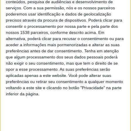
conteúdos, pesquisa de audiências e desenvolvimento de
serviços.
Com a sua permissão, nós e os nossos parceiros
Foram levadas a cabo sessões de capacitação relativas
poderemos usar identificação e dados de geolocalização
precisos através da procura de dispositivos. Poderá clicar para
às temáticas âncora do COLEOPTER: a metodologia
consentir o processamento por nossa parte e pela parte dos
inovadora de auditoria energética e hídrica, tendo como
nossos 1538 parceiros, conforme descrito acima. Em
alternativa, poderá clicar para recusar o consentimento ou para
edifício-piloto em Portugal o Pavilhão Desportivo da
aceder a informações mais pormenorizadas e alterar as suas
Escola Secundária da Póvoa de Lanhoso; e o diálogo
preferências antes de dar consentimento.
Tenha em atenção
territorial associado à construção do processo de
que algum processamento dos seus dados pessoais poderá
não exigir o seu consentimento, mas que tem o direito de se
codecisão.
opor a esse processamento. As suas preferências serão
aplicadas apenas a este website. Você pode alterar suas
preferências ou retirar seu consentimento a qualquer momento
voltando a este site e clicando no botão "Privacidade" na parte
inferior da página.
A presença, para além dos elementos técnicos, de
eleitos franceses permitiu que o diálogo estabelecido
com o Presidente da Câmara Municipal abordasse
também a dimensão das políticas territoriais de