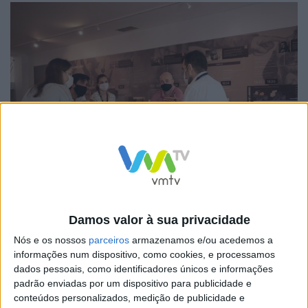
Ao longo destes três dias, os parceiros portugueses,
Damos valor à sua privacidade
espanhóis e franceses tiveram oportunidade de discutir
Nós e os nossos
parceiros
armazenamos e/ou acedemos a
temas relativos à eficiência energética e hídrica em
informações num dispositivo, como cookies, e processamos
meio rural e ao diálogo territorial, partilhando
dados pessoais, como identificadores únicos e informações
padrão enviadas por um dispositivo para publicidade e
informação acerca do que são as realidades locais nos
conteúdos personalizados, medição de publicidade e
respetivos países de origem.