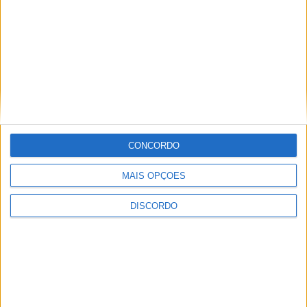
CONCORDO
MAIS OPÇÕES
DISCORDO
Festival da Juventude em Barcelos promete dois dias intensos
de animação