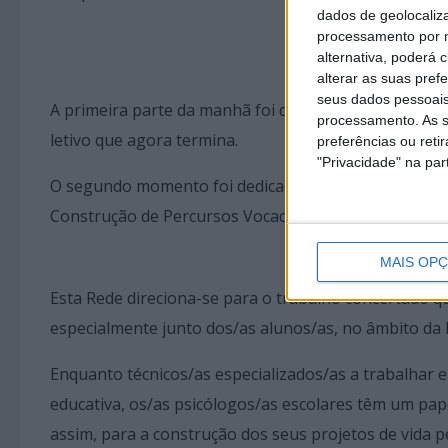
dados de geolocaliza
processamento por n
alternativa, poderá
alterar as suas pref
seus dados pessoais
A primeira parte da manhã foi destinada à apresenta
processamento. As s
letivo que agora termina.
preferências ou reti
"Privacidade" na part
O segundo momento foi dedicado à formação em torno
Construção de Percursos Vocacionais”.
MAIS OP
Esta Rede direciona-se para o trabalho concertado 
especialmente junto dos/as alunos/as, no âmbito da 
Enquanto técnicos/as especializados/as a trabalhar
educativa, os/as psicólogos/as escolares têm um pap
assim, para a construção dos seus projetos de vida pe