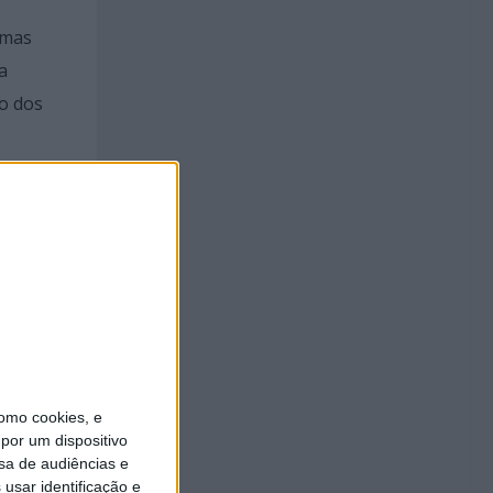
 mas
a
co dos
gica da
m a
sta
ão dos
ação
é
omo cookies, e
por um dispositivo
ais
sa de audiências e
usar identificação e