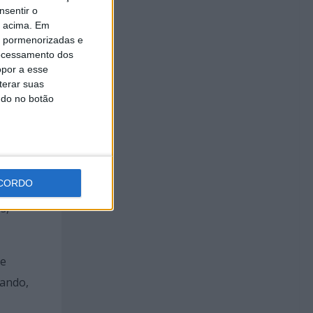
nsentir o
o acima. Em
is pormenorizadas e
ocessamento dos
opor a esse
 do ano
terar suas
ndo no botão
ial e
CORDO
s,
de
rando,