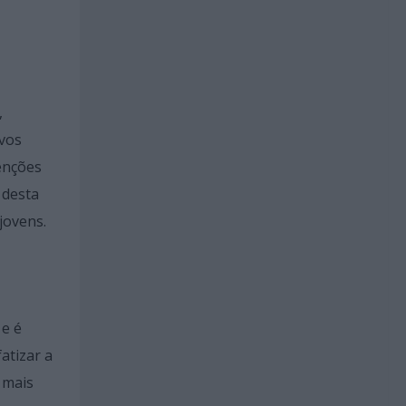
,
ovos
enções
 desta
jovens.
 e é
atizar a
 mais