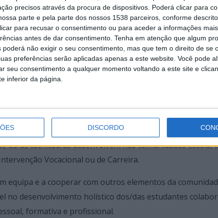
ção precisos através da procura de dispositivos. Poderá clicar para co
ossa parte e pela parte dos nossos 1538 parceiros, conforme descrit
 clicar para recusar o consentimento ou para aceder a informações ma
erências antes de dar consentimento.
Tenha em atenção que algum pr
 poderá não exigir o seu consentimento, mas que tem o direito de se 
ção e análise de resultados do trabalho executado ao longo
uas preferências serão aplicadas apenas a este website. Você pode al
rar seu consentimento a qualquer momento voltando a este site e clica
e inferior da página.
 dos temas “Intervenção Psicológica, Cooperação Territor
ÇÕES
DISCORDO
CON
que os/as técnicos/as desenvolvem nas comunidades escolare
Intervenção Vocacional ou de Carreira.
 em equipa e a cooperar com outros elementos da comunida
el no desenvolvimento holístico dos/das estudantes colabo
ssoal, formativa e profissional.