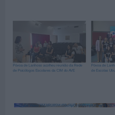
Póvoa de Lanhoso acolheu reunião da Rede
Póvoa de Lanh
de Psicólogos Escolares da CIM do AVE
de Escolas Ub
YouTube Video VVUtRU85MzBBcHpOcU5BUnpKX0wyV1ZB