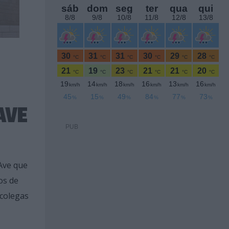
 AVE
PUB
Ave que
os de
 colegas