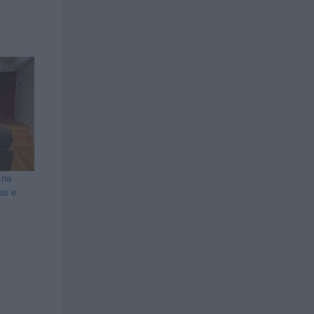
 na
as e