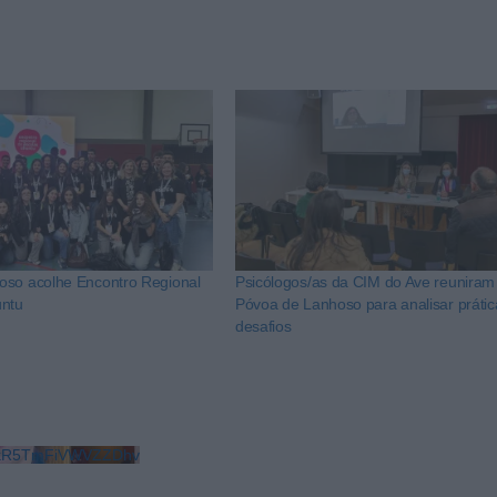
oso acolhe Encontro Regional
Psicólogos/as da CIM do Ave reuniram
untu
Póvoa de Lanhoso para analisar prátic
desafios
LkR5TmFiVWVZZDhv