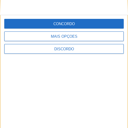
Vila de Rossas em Vieira do Minho celebrou 25 anos
CONCORDO
MAIS OPÇÕES
DISCORDO