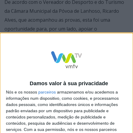
De acordo com o Vereador do Desporto e do Turismo
da Câmara Municipal da Póvoa de Lanhoso, Ricardo
Alves, que acompanhou as provas, esta foi uma
oportunidade para, por um lado, apoiar o
desenvolvimento de uma modalidade desportiva e para,
por outro lado, contribuir para a promoção do
concelho, junto de atletas e suas comitivas.
Damos valor à sua privacidade
Nós e os nossos
parceiros
armazenamos e/ou acedemos a
informações num dispositivo, como cookies, e processamos
dados pessoais, como identificadores únicos e informações
padrão enviadas por um dispositivo para publicidade e
conteúdos personalizados, medição de publicidade e
conteúdos, pesquisa de audiências e desenvolvimento de
serviços.
Com a sua permissão, nós e os nossos parceiros