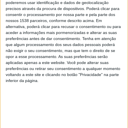
poderemos usar identificação e dados de geolocalização
precisos através da procura de dispositivos. Poderá clicar para
consentir o processamento por nossa parte e pela parte dos
De destacar as excelentes prestações dos atletas do
nossos 1538 parceiros, conforme descrito acima. Em
Clube de Caçadores da Póvoa de Lanhoso. De lembrar
alternativa, poderá clicar para recusar o consentimento ou para
aceder a informações mais pormenorizadas e alterar as suas
que, a tarde de sábado, dia 30 julho, iniciou-se com a
preferências antes de dar consentimento.
Tenha em atenção
disputa da “Taça Magiccups” e encerrou com a “Taça
que algum processamento dos seus dados pessoais poderá
não exigir o seu consentimento, mas que tem o direito de se
Federação – Taça CC Póvoa de Lanhoso”. No domingo,
opor a esse processamento. As suas preferências serão
31 de julho, no âmbito do “Campeonato de Portugal
aplicadas apenas a este website. Você pode alterar suas
preferências ou retirar seu consentimento a qualquer momento
individual e equipas clube”, disputou-se a “Taça
voltando a este site e clicando no botão "Privacidade" na parte
Município da Póvoa de Lanhoso”.
inferior da página.
Por fim, é de referir ainda que o Clube de Caçadores da
Póvoa de Lanhoso já tem em exposição a Taça de
Portugal, que conseguiu trazer para o nosso concelho,