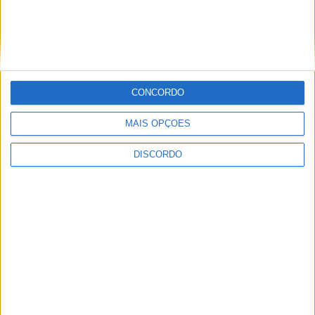
CONCORDO
Festival da Juventude em Barcelos promete dois dias intensos
MAIS OPÇÕES
de animação
DISCORDO