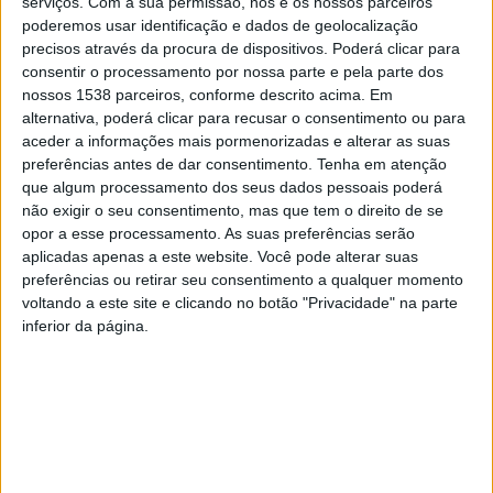
os/as psicólogos/as desenvolvem nas escolas, sendo
serviços.
Com a sua permissão, nós e os nossos parceiros
poderemos usar identificação e dados de geolocalização
elementos cuja ação contribui, de forma notória, para o
precisos através da procura de dispositivos. Poderá clicar para
bem-estar e sucesso escolar dos estudantes. Destacou,
consentir o processamento por nossa parte e pela parte dos
nossos 1538 parceiros, conforme descrito acima. Em
ainda, o papel que o trabalho desta Rede tem
alternativa, poderá clicar para recusar o consentimento ou para
assumido, sendo considerada como uma boa prática no
aceder a informações mais pormenorizadas e alterar as suas
preferências antes de dar consentimento.
Tenha em atenção
âmbito do desenvolvimento sustentável de trabalho
que algum processamento dos seus dados pessoais poderá
cooperativo,
não exigir o seu consentimento, mas que tem o direito de se
opor a esse processamento. As suas preferências serão
Enquanto técnicos/as especializados/as a trabalhar em
aplicadas apenas a este website. Você pode alterar suas
preferências ou retirar seu consentimento a qualquer momento
equipa e a cooperar com outros elementos da
voltando a este site e clicando no botão "Privacidade" na parte
comunidade educativa, os/as psicólogos/as escolares
inferior da página.
têm um papel no desenvolvimento holístico dos/das
estudantes colaborando, assim, para a construção dos
seus projetos de vida pessoal, formativa e profissional.