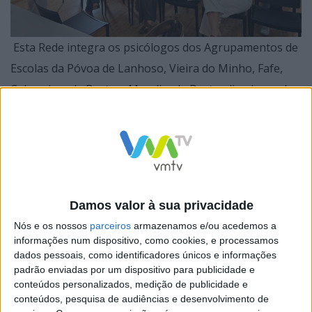
Esta Rede integra os psicólogos dos Agrupamentos de
Escolas da Póvoa de Lanhoso, Vieira do Minho, Fafe,
Cabeceiras de Basto e Mondim de Basto, direcionando-
se para o trabalho concertado que estes/as técnicos/as
desenvolvem nas comunidades escolares,
especialmente junto dos/as alunos/as, no âmbito da
Intervenção Vocacional ou de Carreira,
Damos valor à sua privacidade
Nós e os nossos
parceiros
armazenamos e/ou acedemos a
informações num dispositivo, como cookies, e processamos
A Vice-Presidente e Vereadora da Educação, Fátima
dados pessoais, como identificadores únicos e informações
padrão enviadas por um dispositivo para publicidade e
Moreira presente no evento, enfatizou o trabalho
conteúdos personalizados, medição de publicidade e
desafiante, mas absolutamente determinante, que
conteúdos, pesquisa de audiências e desenvolvimento de