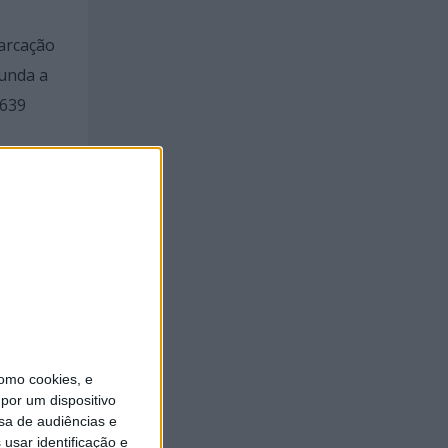
arcação
gunda a
 639
omo cookies, e
por um dispositivo
sa de audiências e
al
usar identificação e