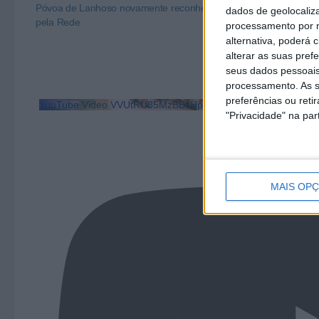
Póvoa de Lanhoso novamente reconhecido
Cuidador/a Inf
dados de geolocaliza
pela Rede
processamento por n
alternativa, poderá
alterar as suas pref
seus dados pessoais
processamento. As s
preferências ou reti
YouTube Video VVUtRU85MzBBcHpOcU5BUnpKX0wyV1ZBLm
"Privacidade" na part
MAIS OP