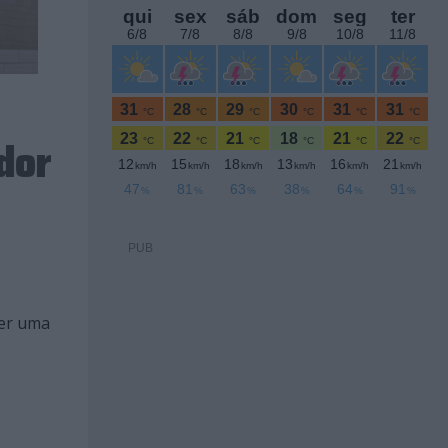
dor
PUB
ser uma