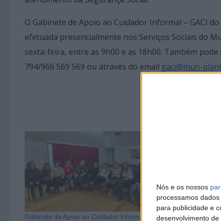
O Gabinete de Apoio ao Cuidador Informal – GACI d
efetuada presencialmente nos Serviços Sociais do Mun
sexta-feira, entre as 9h00 e as 18h00. Também pode 
794/966 569 569 ou através do email
gaci@mun-plan
Nós e os nossos
par
processamos dados p
para publicidade e 
Gabinete de Apoio ao Cuidador Informal da
Póvoa de Lanho
desenvolvimento de 