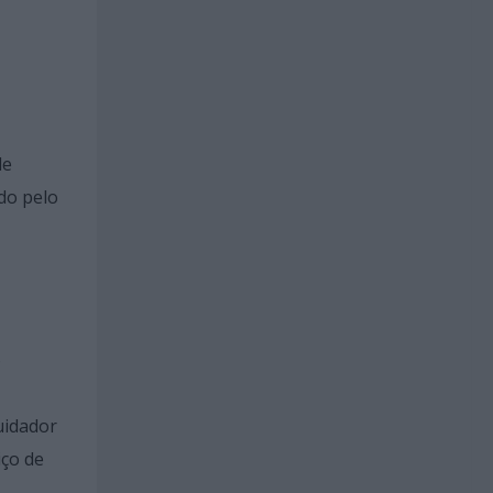
de
do pelo
o
uidador
iço de