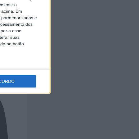
nsentir o
o acima. Em
is pormenorizadas e
ocessamento dos
opor a esse
terar suas
ndo no botão
CORDO