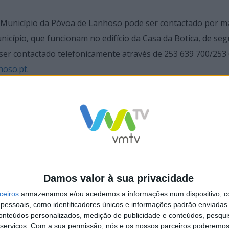
o Município da Póvoa de Lanhoso pode ser contactado por m
icípio, que funcionam no edifício da Casa da Botica, de se
ser contactado telefonicamente através de 253 639 700/253
hoso.pt
.
Damos valor à sua privacidade
ceiros
armazenamos e/ou acedemos a informações num dispositivo, c
essoais, como identificadores únicos e informações padrão enviadas 
conteúdos personalizados, medição de publicidade e conteúdos, pesqui
so estuda o perfil do/a
Gabinete de Apoio ao Cuidador Inform
serviços.
Com a sua permissão, nós e os nossos parceiros poderemos 