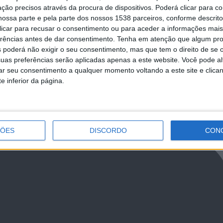
ormal do concelho
povoense renova Selo de Mérito
ção precisos através da procura de dispositivos. Poderá clicar para co
ossa parte e pela parte dos nossos 1538 parceiros, conforme descrit
 clicar para recusar o consentimento ou para aceder a informações ma
erências antes de dar consentimento.
Tenha em atenção que algum pr
 poderá não exigir o seu consentimento, mas que tem o direito de se 
uas preferências serão aplicadas apenas a este website. Você pode al
rar seu consentimento a qualquer momento voltando a este site e clica
NCa2l2ckl3RkxJ
e inferior da página.
ÇÕES
DISCORDO
CON