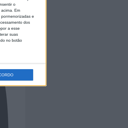
nsentir o
o acima. Em
is pormenorizadas e
ocessamento dos
opor a esse
terar suas
ndo no botão
CORDO