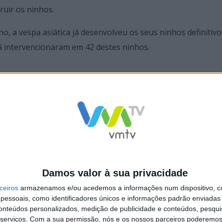
ruir os ninhos.
no, a vespa asiática já desenvolveu os seus ninhos definitivo
á intervencionaram em 42 destes ninhos.
Damos valor à sua privacidade
oso mantém combate à vespa
Póvoa de Lanhoso desafia à colocaçã
ceiros
armazenamos e/ou acedemos a informações num dispositivo, c
armadilhas artesanais para travar ves
essoais, como identificadores únicos e informações padrão enviadas 
asiática
conteúdos personalizados, medição de publicidade e conteúdos, pesqui
serviços.
Com a sua permissão, nós e os nossos parceiros poderemos 