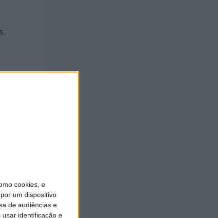
s,
o de
omo cookies, e
pa
por um dispositivo
sa de audiências e
usar identificação e