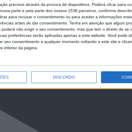
ção precisos através da procura de dispositivos. Poderá clicar para co
ossa parte e pela parte dos nossos 1538 parceiros, conforme descrit
 clicar para recusar o consentimento ou para aceder a informações ma
LkR5TmFiVWVZZDhv
erências antes de dar consentimento.
Tenha em atenção que algum pr
 poderá não exigir o seu consentimento, mas que tem o direito de se 
uas preferências serão aplicadas apenas a este website. Você pode al
rar seu consentimento a qualquer momento voltando a este site e clica
e inferior da página.
ÇÕES
DISCORDO
CON