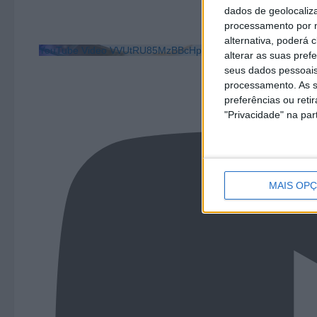
dados de geolocaliza
processamento por n
alternativa, poderá
YouTube Video VVUtRU85MzBBcHpOcU5BUnpKX0wyV1ZB
alterar as suas pref
seus dados pessoais
processamento. As s
preferências ou reti
"Privacidade" na part
MAIS OP