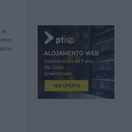
 as
ninhos
áticas