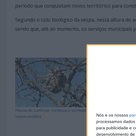
período que conquistam novos territórios para const
Segundo o ciclo biológico da vespa, nesta altura do a
sendo que, até ao momento, os serviços municipais j
Póvoa de Lanhoso continua o combate à
Póvoa de Lanh
Nós e os nossos
par
vespa asiática
asiática
processamos dados p
para publicidade e 
desenvolvimento de 