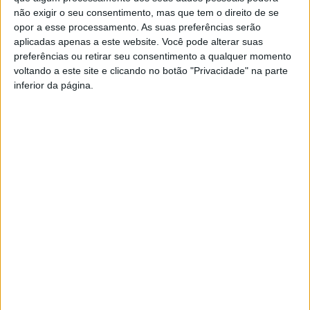
reconhecimento para os pais que fazem sacrifícios no
não exigir o seu consentimento, mas que tem o direito de se
dia-a-dia para que os/as filhas/as possam prosseguir
opor a esse processamento. As suas preferências serão
aplicadas apenas a este website. Você pode alterar suas
com o percurso académico.
preferências ou retirar seu consentimento a qualquer momento
voltando a este site e clicando no botão "Privacidade" na parte
inferior da página.
Apoio abrange Ensino Secundário e Ensino Superior
O esforço financeiro do Município neste ano letivo
traduz-se no apoio a 224 estudantes, divididos entre o
ensino secundário e o ensino superior, num
investimento global que ultrapassa os 127 mil euros.
Ensino Secundário: Neste nível de ensino, foram
atribuídas 82 bolsas de estudo. Com um valor mensal