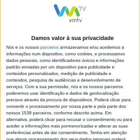
Damos valor à sua privacidade
Nós e os nossos
parceiros
armazenamos e/ou acedemos a
informações num dispositivo, como cookies, e processamos
dados pessoais, como identificadores únicos e informações
padrão enviadas por um dispositivo para publicidade e
conteúdos personalizados, medição de publicidade e
conteúdos, pesquisa de audiências e desenvolvimento de
Nas palavras de Frederico Castro, estas bolsas são
serviços.
Com a sua permissão, nós e os nossos parceiros
poderemos usar identificação e dados de geolocalização
muito mais do que um subsídio financeiro: “são
precisos através da procura de dispositivos. Poderá clicar para
sementes de aposta e de investimento no futuro dos
consentir o processamento por nossa parte e pela parte dos
jovens e das jovens da Póvoa de Lanhoso. Por isso
nossos 1538 parceiros, conforme descrito acima. Em
alternativa, poderá clicar para recusar o consentimento ou para
temos gosto em atribuir este apoio todos os anos.” O
aceder a informações mais pormenorizadas e alterar as suas
autarca dirigiu também uma palavra de apreço e
preferências antes de dar consentimento.
Tenha em atenção
que algum processamento dos seus dados pessoais poderá