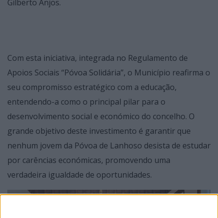
Gilberto Anjos.
Com esta iniciativa, integrada no Regulamento de
Apoios Sociais “Póvoa Solidária”, o Município reafirma o
seu compromisso estratégico com a educação,
entendendo-a como o principal pilar para o
desenvolvimento social e económico do concelho. O
grande objetivo deste investimento é garantir que
nenhum jovem da Póvoa de Lanhoso desista de estudar
por carências económicas, promovendo uma
verdadeira igualdade de oportunidades.