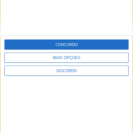
CONCORDO
MAIS OPÇÕES
DISCORDO
Vieira d'Alma inaugura com casa cheia e muita emoção em
Vieira do Minho