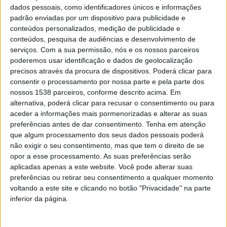
A cerimónia reuniu em Barcelos algumas das mais
dados pessoais, como identificadores únicos e informações
padrão enviadas por um dispositivo para publicidade e
relevantes propostas do teatro amador europeu,
conteúdos personalizados, medição de publicidade e
encerrando com o espetáculo internacional “Hamlet”,
conteúdos, pesquisa de audiências e desenvolvimento de
serviços.
Com a sua permissão, nós e os nossos parceiros
da companhia lituana Teatras Arlekinas.
poderemos usar identificação e dados de geolocalização
precisos através da procura de dispositivos. Poderá clicar para
consentir o processamento por nossa parte e pela parte dos
nossos 1538 parceiros, conforme descrito acima. Em
alternativa, poderá clicar para recusar o consentimento ou para
Na categoria de Melhor Texto Original, o prémio foi
aceder a informações mais pormenorizadas e alterar as suas
preferências antes de dar consentimento.
Tenha em atenção
atribuído à obra “Orizzonte”, de Paolo Blasio, da
que algum processamento dos seus dados pessoais poderá
companhia Io Non Ti Conosco, de Nápoles. O texto
não exigir o seu consentimento, mas que tem o direito de se
aborda o fenómeno da migração numa perspetiva
opor a esse processamento. As suas preferências serão
aplicadas apenas a este website. Você pode alterar suas
intemporal, acompanhando a história de três irmãos
preferências ou retirar seu consentimento a qualquer momento
napolitanos que partem em busca do sonho americano
voltando a este site e clicando no botão "Privacidade" na parte
inferior da página.
durante a grande emigração italiana.
Na categoria de Melhor Projeto Artístico, a distinção foi