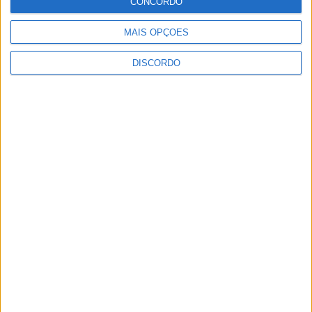
CONCORDO
MAIS OPÇÕES
DISCORDO
Vila de Rossas em Vieira do Minho celebrou 25 anos