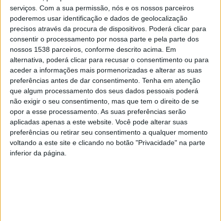
serviços.
Com a sua permissão, nós e os nossos parceiros
poderemos usar identificação e dados de geolocalização
precisos através da procura de dispositivos. Poderá clicar para
consentir o processamento por nossa parte e pela parte dos
nossos 1538 parceiros, conforme descrito acima. Em
alternativa, poderá clicar para recusar o consentimento ou para
aceder a informações mais pormenorizadas e alterar as suas
preferências antes de dar consentimento.
Tenha em atenção
que algum processamento dos seus dados pessoais poderá
não exigir o seu consentimento, mas que tem o direito de se
opor a esse processamento. As suas preferências serão
aplicadas apenas a este website. Você pode alterar suas
Importa acrescentar que a Câmara Municipal tem
preferências ou retirar seu consentimento a qualquer momento
apostado na promoção do Tratado de Tagilde, inserida
voltando a este site e clicando no botão "Privacidade" na parte
inferior da página.
numa nova estratégia global definida no Plano
Municipal de Turismo, potenciando o enorme
património histórico e cultural que o Concelho tem no
seu território, fundamental para a transmissão da
memória e da identidade de Vizela, constituindo, assim,