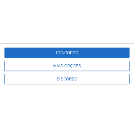
CONCORDO
MAIS OPÇÕES
Vila de Rossas em Vieira do Minho celebrou 25 anos
DISCORDO