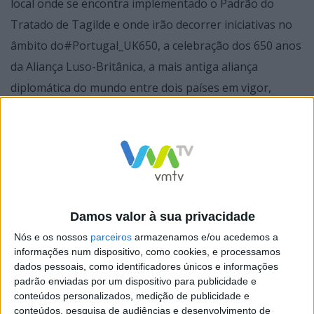
local onde se encontra implementado o Padrão do
Tratado de Tagilde e onde irão decorrer iniciativas no
âmbito do#Portugal_UK650, a celebração dos 650 anos
da Aliança Luso-Britânica, a mais antiga aliança
diplomática do mundo entre dois países em vigor,
cujo início da formalização, baseada na amizade
perpétua entre os dois países, ocorreu com a
assinatura do Tratado de Tagilde a 10 de Julho de 1372
em Vizela e a sua consolidação com a assinatura do
Tratado de Londres, de 16 de Junho 1373.
Damos valor à sua privacidade
Nós e os nossos
parceiros
armazenamos e/ou acedemos a
informações num dispositivo, como cookies, e processamos
dados pessoais, como identificadores únicos e informações
padrão enviadas por um dispositivo para publicidade e
conteúdos personalizados, medição de publicidade e
conteúdos, pesquisa de audiências e desenvolvimento de