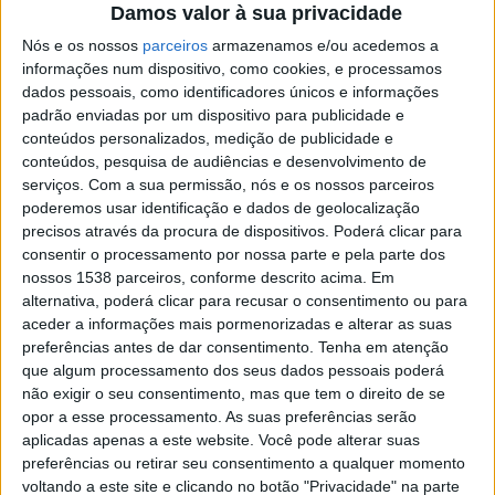
eliminar um ponto negro da freguesia, melhorando a
Damos valor à sua privacidade
qualidade de vida dos munícipes de S. Paio.
Nós e os nossos
parceiros
armazenamos e/ou acedemos a
informações num dispositivo, como cookies, e processamos
dados pessoais, como identificadores únicos e informações
padrão enviadas por um dispositivo para publicidade e
conteúdos personalizados, medição de publicidade e
conteúdos, pesquisa de audiências e desenvolvimento de
De destacar ainda que, no âmbito deste plano de
serviços.
Com a sua permissão, nós e os nossos parceiros
melhoria das acessibilidades em todo o território
poderemos usar identificação e dados de geolocalização
concelhio estão em curso várias obras, desde logo, a
precisos através da procura de dispositivos. Poderá clicar para
consentir o processamento por nossa parte e pela parte dos
requalificação da Rua de Santa Ana e Rua da Rua da
nossos 1538 parceiros, conforme descrito acima. Em
Água Nova em Infias, a pavimentação da Rua e Ladeira
alternativa, poderá clicar para recusar o consentimento ou para
aceder a informações mais pormenorizadas e alterar as suas
de S. Domingos na União de Freguesias de Tagilde e
preferências antes de dar consentimento.
Tenha em atenção
Vizela (S. Paio), a pavimentação da Rua Elisa Torres
que algum processamento dos seus dados pessoais poderá
não exigir o seu consentimento, mas que tem o direito de se
Soares, Rua Joaquim Freitas Ribeiro e Rua Comendador
opor a esse processamento. As suas preferências serão
João Pereira Magalhães na União de Freguesias de
aplicadas apenas a este website. Você pode alterar suas
Caldas de Vizela S. Miguel e S. João e Rua do Lamarão,
preferências ou retirar seu consentimento a qualquer momento
voltando a este site e clicando no botão "Privacidade" na parte