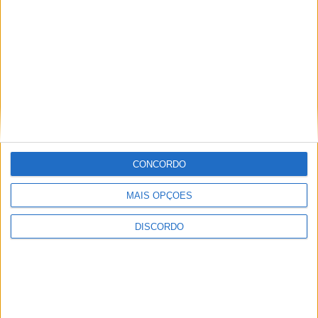
Internacional de Artesanato e Cerâmica
CONCORDO
MAIS OPÇÕES
DISCORDO
Festival da Juventude em Barcelos promete dois dias intensos
de animação