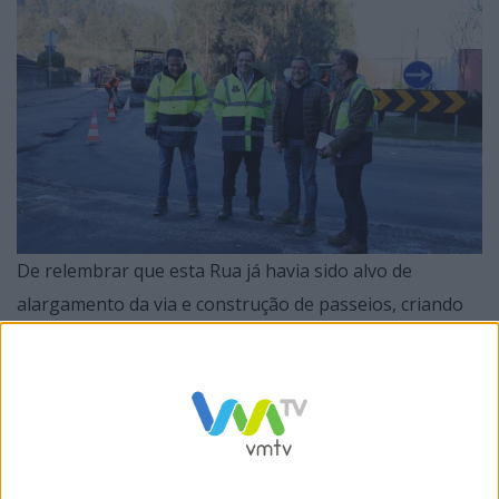
De relembrar que esta Rua já havia sido alvo de
alargamento da via e construção de passeios, criando
melhores condições de circulação e de segurança para
os peões, no seguimento da obra de construção da
Rotunda de Vila Corneira, também executada numa
parceria entre a Câmara Municipal de Vizela e a União
de Freguesias de Tagilde e Vizela S. Paio, e que veio