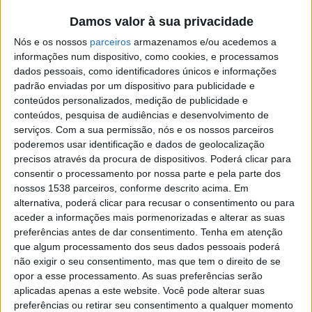
De destacar que a obra compreende a construção de
Damos valor à sua privacidade
passeios, criando melhores condições de circulação e de
Nós e os nossos
parceiros
armazenamos e/ou acedemos a
segurança para os peões, e está a ser executada numa
informações num dispositivo, como cookies, e processamos
dados pessoais, como identificadores únicos e informações
parceria entre a Câmara Municipal de Vizela e a Junta
padrão enviadas por um dispositivo para publicidade e
de Freguesia de Santo Adrião, tendo a Autarquia
conteúdos personalizados, medição de publicidade e
atribuído um apoio financeiro de 100.000,00€ para a
conteúdos, pesquisa de audiências e desenvolvimento de
serviços.
Com a sua permissão, nós e os nossos parceiros
execução da obra.
poderemos usar identificação e dados de geolocalização
precisos através da procura de dispositivos. Poderá clicar para
Paralelamente à construção de passeios, encontra-se
consentir o processamento por nossa parte e pela parte dos
nossos 1538 parceiros, conforme descrito acima. Em
também a decorrer a empreitada de pavimentação da
alternativa, poderá clicar para recusar o consentimento ou para
referida Rua, numa extensão de cerca de 2 Km, uma
aceder a informações mais pormenorizadas e alterar as suas
obra a cargo da Câmara Municipal de Vizela, sendo que
preferências antes de dar consentimento.
Tenha em atenção
que algum processamento dos seus dados pessoais poderá
com a conclusão desta obra, ficara concluída a ligação
não exigir o seu consentimento, mas que tem o direito de se
da rotunda dos Dadores de Sangue de Vizela à rotunda
opor a esse processamento. As suas preferências serão
aplicadas apenas a este website. Você pode alterar suas
da Porta de Ferro, numa extensão de cerca de 2 km.
preferências ou retirar seu consentimento a qualquer momento