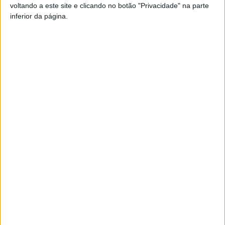
voltando a este site e clicando no botão "Privacidade" na parte
inferior da página.
De relembrar que estas obras se inserem no Plano de
melhoria das acessibilidades, estando neste momento
em curso várias obras, desde logo, a Requalificação da
Rua Elisa Torres Soares; Requalificação da Rua de Santa
Ana; Requalificação da Rua da Água Nova;
Requalificação da Rua Comendador João Pereira de
Magalhães; Requalificação da Rua de Britelo;
Requalificação da Av. Domingos Vaz Pinheiro;
Requalificação da Rua de Vila Corneira; Requalificação
da Rua do Lamarão; Requalificação da Rua de Vila
Pouca; Requalificação da Rua de Frades; e Requalificação
da Rua Joaquim de Freitas Ribeiro Faria;