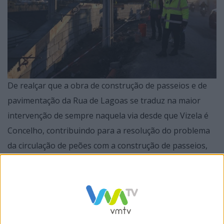
De realçar que a obra de construção de passeios e de
pavimentação da Rua de Lagoas se traduz na maior
intervenção de sempre naquela via desde que Vizela é
Concelho, contribuindo para a resolução do problema
da circulação de peões com a construção de passeios,
mas também através da colocação de lombas para a
redução da velocidade.