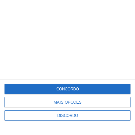
A tradição voltou a ganhar vida em Barcelos com a 43ª Mostra
Internacional de Artesanato e Cerâmica
CONCORDO
MAIS OPÇÕES
DISCORDO