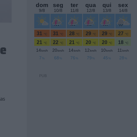
de
PUB
las