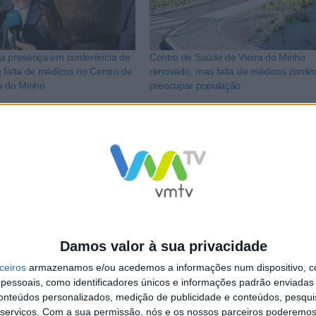
a presença em conferência de
Centro de Saúde de Vieira do Minho
 falta de médicos no Centro de
renovado, mas falta de médicos contin
a do Minho
preocupar população
LkR5TmFiVWVZZDhv
Damos valor à sua privacidade
ceiros
armazenamos e/ou acedemos a informações num dispositivo, c
essoais, como identificadores únicos e informações padrão enviadas 
conteúdos personalizados, medição de publicidade e conteúdos, pesqui
serviços.
Com a sua permissão, nós e os nossos parceiros poderemos 