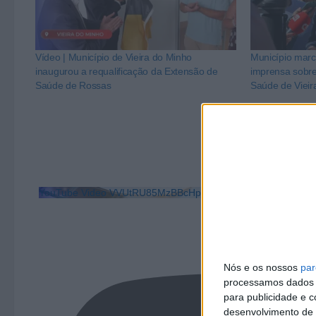
Vídeo | Município de Vieira do Minho
Município marc
inaugurou a requalificação da Extensão de
imprensa sobre
Saúde de Rossas
Saúde de Vieir
YouTube Video VVUtRU85MzBBcHpOcU5BUnpKX0wyV1ZB
Nós e os nossos
par
processamos dados p
para publicidade e 
desenvolvimento de 