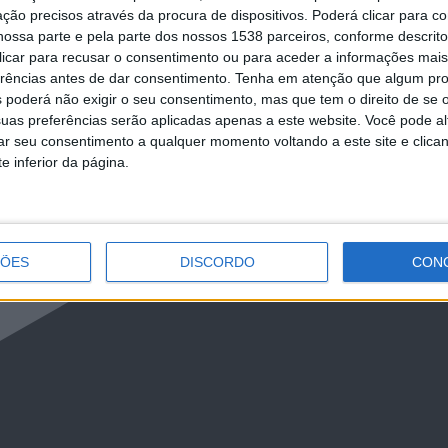
ção precisos através da procura de dispositivos. Poderá clicar para co
ossa parte e pela parte dos nossos 1538 parceiros, conforme descrit
 clicar para recusar o consentimento ou para aceder a informações ma
erências antes de dar consentimento.
Tenha em atenção que algum pr
 poderá não exigir o seu consentimento, mas que tem o direito de se 
uas preferências serão aplicadas apenas a este website. Você pode al
rar seu consentimento a qualquer momento voltando a este site e clica
e inferior da página.
ÇÕES
DISCORDO
CON