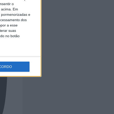
nsentir o
o acima. Em
is pormenorizadas e
ocessamento dos
opor a esse
terar suas
ndo no botão
CORDO