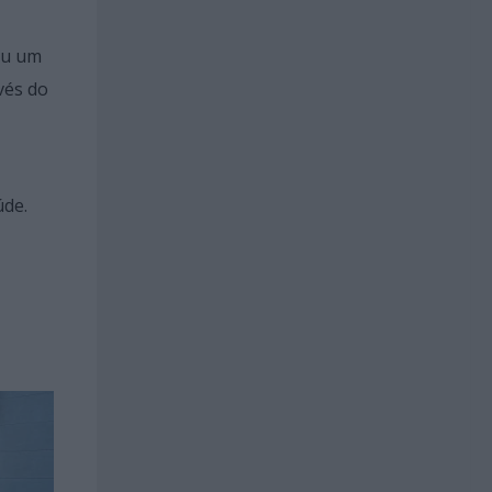
ou um
vés do
úde.