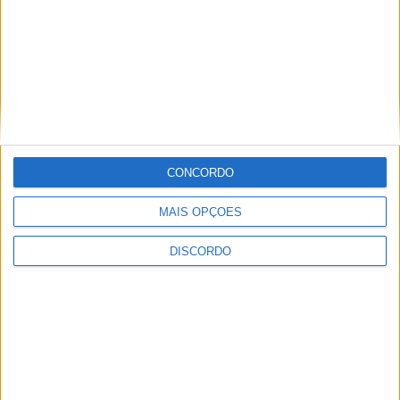
CONCORDO
MAIS OPÇÕES
DISCORDO
Festival da Juventude em Barcelos promete dois dias intensos
de animação