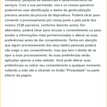
serviços.
Com a sua permissão, nós e os nossos parceiros
poderemos usar identificação e dados de geolocalização
precisos através da procura de dispositivos. Poderá clicar para
Do outro lado do concelho é a música que cativa “Quem
consentir o processamento por nossa parte e pela parte dos
Tem Medo da Flor do Campo?“, um espetáculo baseado
nossos 1538 parceiros, conforme descrito acima. Em
alternativa, poderá clicar para recusar o consentimento ou para
na história de três mulheres do Vale do Ave, Rosa
aceder a informações mais pormenorizadas e alterar as suas
Martelona, Virgínia de Moura e Rosinda Teixeira, cujas
preferências antes de dar consentimento.
Tenha em atenção
vidas se cruzam num poema visual e sonoro como um
que algum processamento dos seus dados pessoais poderá
não exigir o seu consentimento, mas que tem o direito de se
tributo à força de resistir contra um sistema opressor
opor a esse processamento. As suas preferências serão
sobre as mulheres (do passado e do presente). O
aplicadas apenas a este website. Você pode alterar suas
preferências ou retirar seu consentimento a qualquer momento
resultado desta residência artística com os
voltando a este site e clicando no botão "Privacidade" na parte
TetrAcord’Ensemble acontece a 6 de dezembro, às
inferior da página.
21h30, no Salão Paroquial de Ronfe.
Enquanto decorrem os trabalhos nos bastidores,
continuam também as apresentações do projeto O
Outro, resultante de uma parceria entre o coletivo