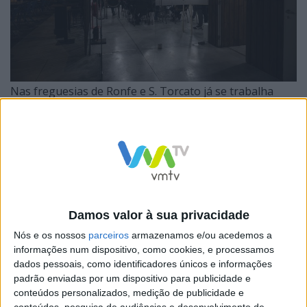
Nas freguesias de Ronfe e S. Torcato já se trabalha
para construir uma nova obra artística com foco na
música e nas artes performativas, respetivamente. A
norte, na freguesia do seu orago Torcato Félix, circula-
se à volta de um dos seus icónicos símbolos, a Fonte de
S. Torcato, com um desafio feito pelo coletivo
Contilheiras que deseja assim provocar a povoação
Damos valor à sua privacidade
desta freguesia para inspirações que possam resultar
Nós e os nossos
parceiros
armazenamos e/ou acedemos a
informações num dispositivo, como cookies, e processamos
num espetáculo com a comunidade local, no dia 8 de
dados pessoais, como identificadores únicos e informações
dezembro, às 15h30.
padrão enviadas por um dispositivo para publicidade e
conteúdos personalizados, medição de publicidade e
conteúdos, pesquisa de audiências e desenvolvimento de