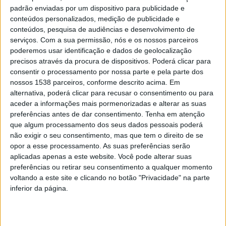
padrão enviadas por um dispositivo para publicidade e
transversais. A rede fornecerá espaços de formação e
conteúdos personalizados, medição de publicidade e
interação entre jovens, estimulando o envolvimento
conteúdos, pesquisa de audiências e desenvolvimento de
serviços.
Com a sua permissão, nós e os nossos parceiros
cívico.
poderemos usar identificação e dados de geolocalização
precisos através da procura de dispositivos. Poderá clicar para
E.Jovem Mobilidade e Voluntariado — Com o objetivo
consentir o processamento por nossa parte e pela parte dos
de promover a mobilidade e o voluntariado, este eixo
nossos 1538 parceiros, conforme descrito acima. Em
alternativa, poderá clicar para recusar o consentimento ou para
oferecerá oportunidades de intercâmbio através do
aceder a informações mais pormenorizadas e alterar as suas
programa Erasmus+ e outras parcerias internacionais.
preferências antes de dar consentimento.
Tenha em atenção
que algum processamento dos seus dados pessoais poderá
Prevê-se que mais de 120 jovens participem em
não exigir o seu consentimento, mas que tem o direito de se
projetos de mobilidade já em 2025, incentivando a
opor a esse processamento. As suas preferências serão
aplicadas apenas a este website. Você pode alterar suas
educação intercultural e o fortalecimento da cidadania
preferências ou retirar seu consentimento a qualquer momento
europeia.
voltando a este site e clicando no botão "Privacidade" na parte
inferior da página.