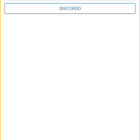
DISCORDO
Festival da Juventude em Barcelos promete dois dias intensos
de animação