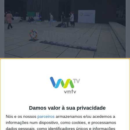
O programa terá quatro eixos de atuação:
E.Jovem Participa — Neste eixo, destaca-se a criação da
Damos valor à sua privacidade
Rede Cosmos, uma rede colaborativa de grupos juvenis
Nós e os nossos
parceiros
armazenamos e/ou acedemos a
focados em promover a participação social e o
informações num dispositivo, como cookies, e processamos
dados pessoais, como identificadores únicos e informações
desenvolvimento de competências emocionais e