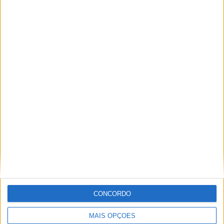
A tradição voltou a ganhar vida em Barcelos com a 43ª Mostra
Internacional de Artesanato e Cerâmica
CONCORDO
MAIS OPÇÕES