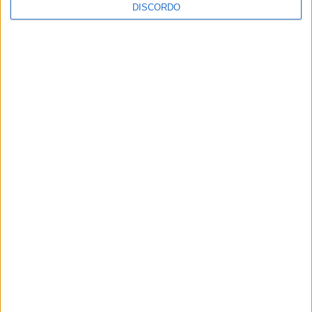
DISCORDO
Festival da Juventude em Barcelos promete dois dias intensos
de animação