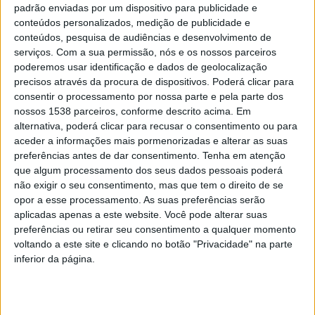
padrão enviadas por um dispositivo para publicidade e
participantes, divididos em dois grupos de cinco e seis
conteúdos personalizados, medição de publicidade e
conteúdos, pesquisa de audiências e desenvolvimento de
pessoas. Este formato permitiu a criação de um espaço
serviços.
Com a sua permissão, nós e os nossos parceiros
de diálogo seguro e de partilha, facilitando a abertura
poderemos usar identificação e dados de geolocalização
dos intervenientes e o esclarecimento de dúvidas sem
precisos através da procura de dispositivos. Poderá clicar para
consentir o processamento por nossa parte e pela parte dos
comprometer a privacidade individual.
nossos 1538 parceiros, conforme descrito acima. Em
alternativa, poderá clicar para recusar o consentimento ou para
Esta atividade enquadra-se especificamente no Eixo 4
aceder a informações mais pormenorizadas e alterar as suas
preferências antes de dar consentimento.
Tenha em atenção
de intervenção do CLDS-5G, que se dedica ao
que algum processamento dos seus dados pessoais poderá
Desenvolvimento Social, Capacitação Comunitária e
não exigir o seu consentimento, mas que tem o direito de se
Intervenção em Contextos de Emergência Social e de
opor a esse processamento. As suas preferências serão
aplicadas apenas a este website. Você pode alterar suas
Cenários de Exceção. Dentro deste pilar, a ação
preferências ou retirar seu consentimento a qualquer momento
concretiza o objetivo de promover a inclusão e
voltando a este site e clicando no botão "Privacidade" na parte
inferior da página.
combater a discriminação de cidadãos em situação de
vulnerabilidade, nomeadamente aqueles que
enfrentam desafios relacionados com a sua condição