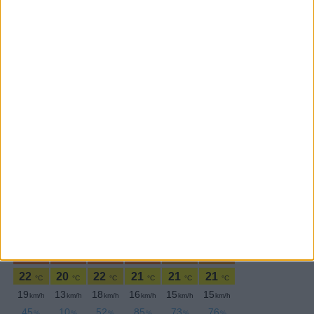
Subscrever
SEGUE-NOS:
PERIODICIDADE DIÁRIA
Terça-feira,28 Abril , 2026