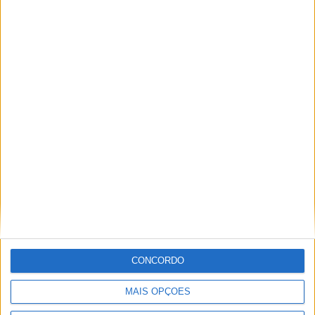
A tradição voltou a ganhar vida em Barcelos com a 43ª Mostra
Internacional de Artesanato e Cerâmica
CONCORDO
MAIS OPÇÕES