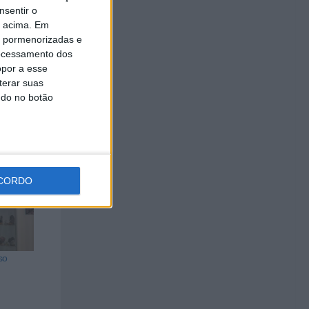
cia.
nsentir o
o acima. Em
ias e
is pormenorizadas e
ocessamento dos
opor a esse
terar suas
ndo no botão
CORDO
so