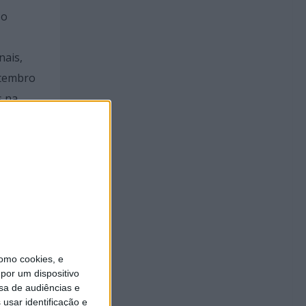
 o
nais,
etembro
s na
ão é
omo cookies, e
erreno
por um dispositivo
sa de audiências e
usar identificação e