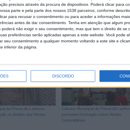
m de formação. Existem ainda talhões disponíveis para cedên
ção precisos através da procura de dispositivos. Poderá clicar para co
ossa parte e pela parte dos nossos 1538 parceiros, conforme descrit
rpretação do Carvalho de Calvos e podem candidatar-se famíl
 clicar para recusar o consentimento ou para aceder a informações ma
erências antes de dar consentimento.
Tenha em atenção que algum pr
 poderá não exigir o seu consentimento, mas que tem o direito de se 
uas preferências serão aplicadas apenas a este website. Você pode al
rar seu consentimento a qualquer momento voltando a este site e clica
e inferior da página.
ÇÕES
DISCORDO
CON
pal da Póvoa de Lanhoso
Câmara Municipal da Póvoa de Lanho
ção no âmbito das Hortas
promoveu formação sobre Hortas
Comunitárias