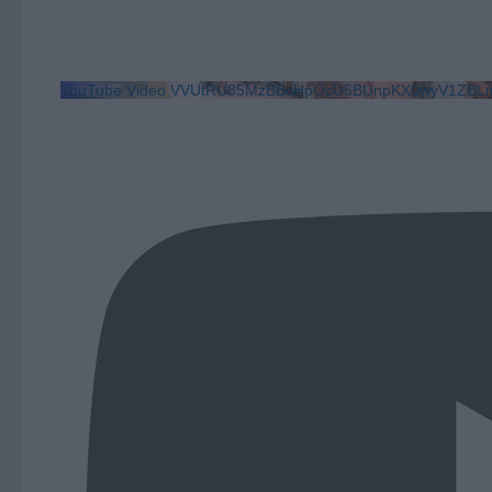
YouTube Video VVUtRU85MzBBcHpOcU5BUnpKX0wyV1ZBLm