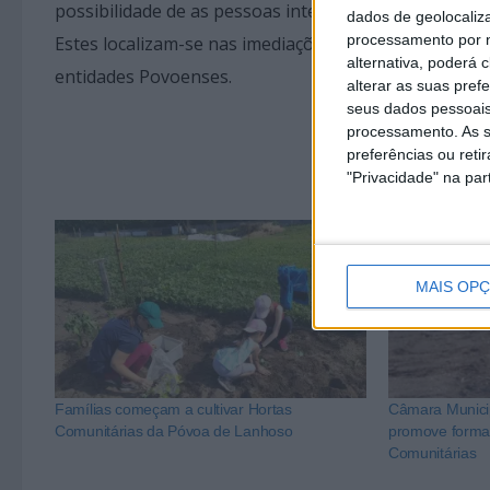
possibilidade de as pessoas interessadas beneficiare
dados de geolocaliza
processamento por n
Estes localizam-se nas imediações do Centro de Inte
alternativa, poderá
entidades Povoenses.
alterar as suas pref
seus dados pessoais
processamento. As s
preferências ou reti
"Privacidade" na part
MAIS OP
Famílias começam a cultivar Hortas
Câmara Munici
Comunitárias da Póvoa de Lanhoso
promove forma
Comunitárias