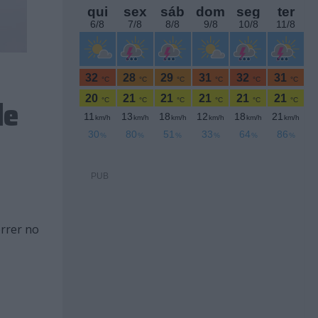
de
PUB
orrer no