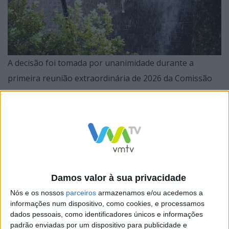
A decisão foi tomada por unanimidade durante a
primeira reunião extraordinária de 2026 da Comissão
Nacional de Proteção Civil, que decorreu ao final da
tarde, pelas 17h30, na sede da Autoridade Nacional de
Emergência e Proteção Civil (ANEPC), e foi presidida
pela Ministra da Administração Interna, Maria Lúcia
Amaral.
Damos valor à sua privacidade
Nós e os nossos
parceiros
armazenamos e/ou acedemos a
informações num dispositivo, como cookies, e processamos
Segundo as autoridades, o cenário de risco atual
dados pessoais, como identificadores únicos e informações
padrão enviadas por um dispositivo para publicidade e
resulta da elevada precipitação prevista, cujos impactos