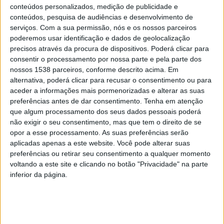
conteúdos personalizados, medição de publicidade e
hidrológicos se somam de forma cumulativa aos efeitos
conteúdos, pesquisa de audiências e desenvolvimento de
serviços.
Com a sua permissão, nós e os nossos parceiros
já sentidos no território nacional após a recente
poderemos usar identificação e dados de geolocalização
depressão Kristin, aumentando a vulnerabilidade de
precisos através da procura de dispositivos. Poderá clicar para
pessoas, bens e infraestruturas.
consentir o processamento por nossa parte e pela parte dos
nossos 1538 parceiros, conforme descrito acima. Em
alternativa, poderá clicar para recusar o consentimento ou para
Com a ativação do PNEPC, ficam assegurados
aceder a informações mais pormenorizadas e alterar as suas
mecanismos reforçados de coordenação a nível
preferências antes de dar consentimento.
Tenha em atenção
nacional, destacando-se a criação de um fluxo de
que algum processamento dos seus dados pessoais poderá
não exigir o seu consentimento, mas que tem o direito de se
informação permanente e ininterrupto entre todas as
opor a esse processamento. As suas preferências serão
áreas governativas e as entidades que integram o
aplicadas apenas a este website. Você pode alterar suas
preferências ou retirar seu consentimento a qualquer momento
Sistema Nacional de Proteção Civil. A direção do Plano
voltando a este site e clicando no botão "Privacidade" na parte
será assumida pela Ministra da Administração Interna.
inferior da página.