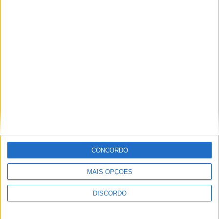
A tradição voltou a ganhar vida em Barcelos com a 43ª Mostra
Internacional de Artesanato e Cerâmica
CONCORDO
MAIS OPÇÕES
DISCORDO