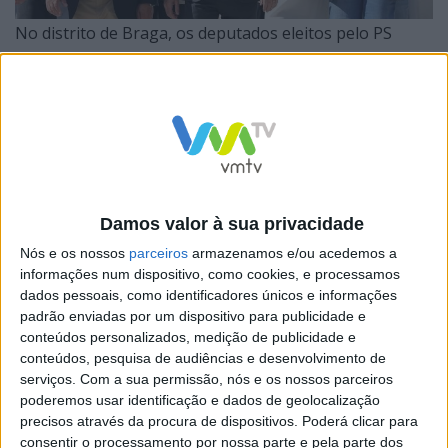
No distrito de Braga, os deputados eleitos pelo PS
visitaram a Escola André Soares, onde conversaram
com elementos da Direção sobre os desafios iniciais do
ano escolar, incluindo questões de logística e recursos.
Damos valor à sua privacidade
O secretário-geral do Partido Socialista, José Luís
Nós e os nossos
parceiros
armazenamos e/ou acedemos a
Carneiro, sublinhou a educação como o esteio
informações num dispositivo, como cookies, e processamos
fundamental da democracia, destacando a valorização
dados pessoais, como identificadores únicos e informações
padrão enviadas por um dispositivo para publicidade e
dos professores , auxiliares e técnicos uma prioridade
conteúdos personalizados, medição de publicidade e
nacional.
conteúdos, pesquisa de audiências e desenvolvimento de
serviços.
Com a sua permissão, nós e os nossos parceiros
poderemos usar identificação e dados de geolocalização
O Partido Socialista, mantém o compromisso com a
precisos através da procura de dispositivos. Poderá clicar para
escola pública e com todas as expressões de cidadania,
consentir o processamento por nossa parte e pela parte dos