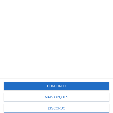
Festival da Juventude em Barcelos promete dois dias intensos
de animação
CONCORDO
MAIS OPÇÕES
DISCORDO