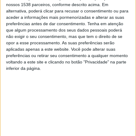
reforçando a importância de apoiar a comunidade
nossos 1538 parceiros, conforme descrito acima. Em
alternativa, poderá clicar para recusar o consentimento ou para
educativa e garantir condições adequadas para o
aceder a informações mais pormenorizadas e alterar as suas
desenvolvimento de todos os alunos.”
preferências antes de dar consentimento.
Tenha em atenção
que algum processamento dos seus dados pessoais poderá
não exigir o seu consentimento, mas que tem o direito de se
opor a esse processamento. As suas preferências serão
aplicadas apenas a este website. Você pode alterar suas
preferências ou retirar seu consentimento a qualquer momento
voltando a este site e clicando no botão "Privacidade" na parte
inferior da página.
Educação é prioridade para
Professores recebidos no
o Município de Vieira do
arranque do ano letivo
Minho no arranque de novo
2025/2026
ano letivo