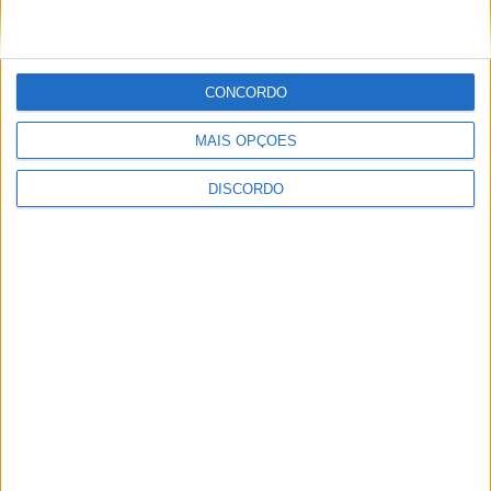
Oito novas ideias de negócio
apresentadas amanhã na
UMinho
CONCORDO
MAIS OPÇÕES
DISCORDO
YouTube Video
VVUtRU85MzBBcHpOcU5BUnpKX0wyV1ZBLkR5TmFiVWVZZDhv