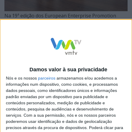
Na 19ª edição dos European Enterprise Promotion
Awards, realizada na Fundação Oriente, em Lisboa,
entre cerca de meia centena de projetos candidatos,
estes dois projetos destacaram-se nas suas categorias
pelo seu valor e importância no que a boas práticas na
área da dinamização económica e empreendedorismo
social diz respeito.
Damos valor à sua privacidade
Nós e os nossos
parceiros
armazenamos e/ou acedemos a
informações num dispositivo, como cookies, e processamos
dados pessoais, como identificadores únicos e informações
padrão enviadas por um dispositivo para publicidade e
A marca bracarense re.store® foi ainda distinguida
conteúdos personalizados, medição de publicidade e
conteúdos, pesquisa de audiências e desenvolvimento de
como National Winner, e irá representar Portugal na
serviços.
Com a sua permissão, nós e os nossos parceiros
final europeia que terá lugar em Copenhaga no
poderemos usar identificação e dados de geolocalização
precisos através da procura de dispositivos. Poderá clicar para
próximo dia 11 de novembro, na categoria Responsible