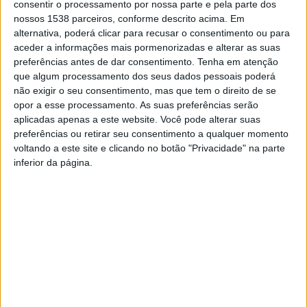
consentir o processamento por nossa parte e pela parte dos
and Inclusive Entrepreneurship, a qual reconhece
nossos 1538 parceiros, conforme descrito acima. Em
iniciativas que promovem a responsabilidade social e o
alternativa, poderá clicar para recusar o consentimento ou para
aceder a informações mais pormenorizadas e alterar as suas
empreendedorismo inclusivo, apoiando ativamente
preferências antes de dar consentimento.
Tenha em atenção
grupos desfavorecidos e minorias.
que algum processamento dos seus dados pessoais poderá
não exigir o seu consentimento, mas que tem o direito de se
Na cerimónia nacional de entrega dos prémios, a
opor a esse processamento. As suas preferências serão
aplicadas apenas a este website. Você pode alterar suas
fundadora da marca re.store®, Sílvia Correia, subiu ao
preferências ou retirar seu consentimento a qualquer momento
palco para receber esta distinção “Este prémio é um
voltando a este site e clicando no botão "Privacidade" na parte
inferior da página.
reconhecimento coletivo. Nada disto seria possível sem
os nossos parceiros sociais, industriais e todos os
membros da nossa Tribo que acreditam, confiam e
caminham connosco diariamente. Este é mais um passo
na validação de que é possível unir impacto ambiental e
social num modelo de negócio viável e com futuro”,
refere Sílvia Correia, fundadora da re.store®.