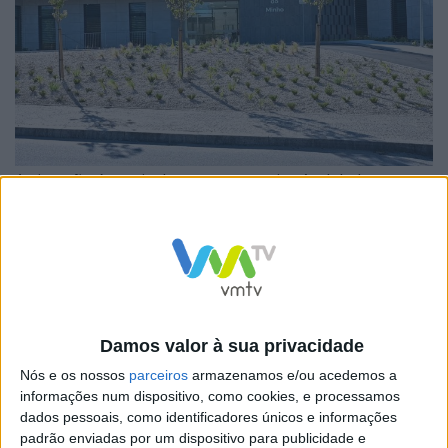
A situação é particularmente questionável dado o
recente investimento de mais de um milhão e meio de
euros no
novo edifício do Centro de Saúde, projetado
para melhorar a acessibilidade aos cuidados de saúde
na região
. Além disso, o horário alargado, com
funcionamento entre as 20h00 e as 24h00, foi
Damos valor à sua privacidade
implementado com o objetivo de oferecer maior
Nós e os nossos
parceiros
armazenamos e/ou acedemos a
disponibilidade e apoio à população local.
informações num dispositivo, como cookies, e processamos
dados pessoais, como identificadores únicos e informações
padrão enviadas por um dispositivo para publicidade e