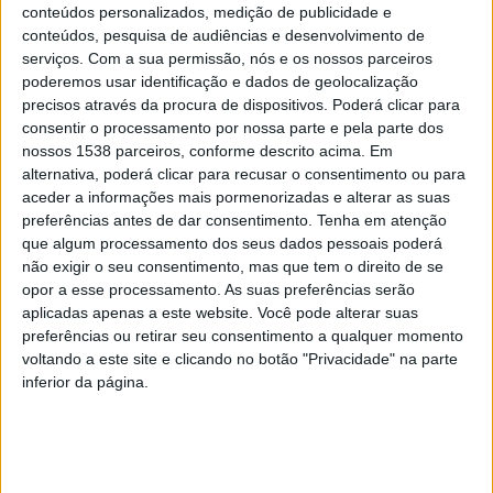
conteúdos personalizados, medição de publicidade e
conteúdos, pesquisa de audiências e desenvolvimento de
A decisão de encaminhar o caso para Braga, em vez de
serviços.
Com a sua permissão, nós e os nossos parceiros
poderemos usar identificação e dados de geolocalização
tratá-lo localmente, está a levantar dúvidas sobre a
precisos através da procura de dispositivos. Poderá clicar para
gestão dos recursos e o cumprimento do propósito do
consentir o processamento por nossa parte e pela parte dos
nossos 1538 parceiros, conforme descrito acima. Em
centro.
Em declarações, residentes questionam o
alternativa, poderá clicar para recusar o consentimento ou para
motivo para a recusa do atendimento, considerando
aceder a informações mais pormenorizadas e alterar as suas
preferências antes de dar consentimento.
Tenha em atenção
que o procedimento necessário é básico e passível de
que algum processamento dos seus dados pessoais poderá
resolução no local.
não exigir o seu consentimento, mas que tem o direito de se
opor a esse processamento. As suas preferências serão
Em resposta às questões levantadas, a ULS de Braga
aplicadas apenas a este website. Você pode alterar suas
preferências ou retirar seu consentimento a qualquer momento
esclareceu que
“houve a necessidade de avaliação
voltando a este site e clicando no botão "Privacidade" na parte
clínica com recurso a exames de Imagiologia e
inferior da página.
Ortopedia, pelo que a utente foi encaminhada para o
Serviço de Urgência da ULS Braga, garantindo os
melhores cuidados face às suas necessidades.”