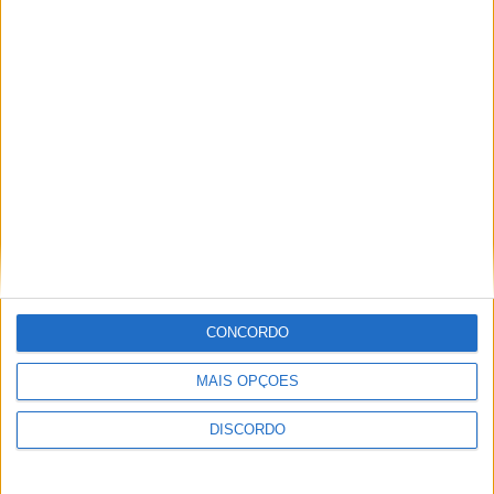
A tradição voltou a ganhar vida em Barcelos com a 43ª Mostra
Internacional de Artesanato e Cerâmica
CONCORDO
MAIS OPÇÕES
DISCORDO