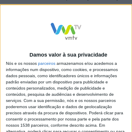
de proximidade e cooperação entre as duas entidades.
Durante a reunião, foram ainda trocadas impressões
sobre a realidade da Segurança Social no concelho de
Damos valor à sua privacidade
Vieira do Minho, numa perspetiva de articulação
Nós e os nossos
parceiros
armazenamos e/ou acedemos a
institucional e acompanhamento das respostas sociais
informações num dispositivo, como cookies, e processamos
existentes no território.
dados pessoais, como identificadores únicos e informações
padrão enviadas por um dispositivo para publicidade e
conteúdos personalizados, medição de publicidade e
conteúdos, pesquisa de audiências e desenvolvimento de
serviços.
Com a sua permissão, nós e os nossos parceiros
poderemos usar identificação e dados de geolocalização
precisos através da procura de dispositivos. Poderá clicar para
consentir o processamento por nossa parte e pela parte dos
Câmara Municipal de Vieira
Executivo Municipal de Vieira
nossos 1538 parceiros, conforme descrito acima. Em
do Minho reforça cooperação
do Minho recebe Deputados
alternativa, poderá clicar para recusar o consentimento ou para