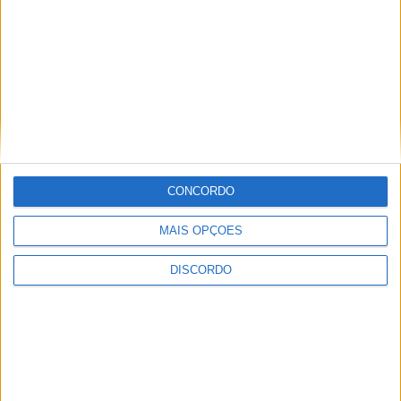
CONCORDO
MAIS OPÇÕES
Vila Verde prepara-se para voltar a celebrar as suas raízes com
o regresso da Rota das Colheitas
DISCORDO