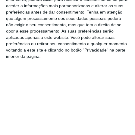
institucional com o Núcleo de
do PS em reunião
aceder a informações mais pormenorizadas e alterar as suas
Braga da Liga dos
institucional
preferências antes de dar consentimento.
Tenha em atenção
Combatentes
que algum processamento dos seus dados pessoais poderá
não exigir o seu consentimento, mas que tem o direito de se
opor a esse processamento. As suas preferências serão
aplicadas apenas a este website. Você pode alterar suas
preferências ou retirar seu consentimento a qualquer momento
voltando a este site e clicando no botão "Privacidade" na parte
inferior da página.
Comandante do Regimento
de Cavalaria n.º 6 recebido
na Câmara de Vieira do
Minho
YouTube Video