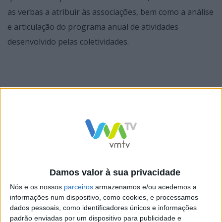
as verbas a atribuir às associações, bem como a análise
e articulação do programa anual de atividades
desenvolvido pelas coletividades.
Durante a reunião, foi igualmente realizado um ponto
de situação do trabalho que tem vindo a ser
desenvolvido por cada uma das associações,
destacando-se o empenho e dedicação na preservação
das tradições, da cultura popular e da identidade local.
Damos valor à sua privacidade
Nós e os nossos
parceiros
armazenamos e/ou acedemos a
informações num dispositivo, como cookies, e processamos
dados pessoais, como identificadores únicos e informações
padrão enviadas por um dispositivo para publicidade e