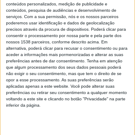
conteúdos personalizados, medição de publicidade e
conteúdos, pesquisa de audiências e desenvolvimento de
serviços.
Com a sua permissão, nós e os nossos parceiros
poderemos usar identificação e dados de geolocalização
precisos através da procura de dispositivos. Poderá clicar para
consentir o processamento por nossa parte e pela parte dos
nossos 1538 parceiros, conforme descrito acima. Em
alternativa, poderá clicar para recusar o consentimento ou para
aceder a informações mais pormenorizadas e alterar as suas
Outro dos temas em destaque prendeu-se com as
preferências antes de dar consentimento.
Tenha em atenção
necessidades sentidas pelos ranchos, sobretudo no
que algum processamento dos seus dados pessoais poderá
não exigir o seu consentimento, mas que tem o direito de se
que diz respeito ao apoio para aquisição e manutenção
opor a esse processamento. As suas preferências serão
de instrumentos e trajes, elementos fundamentais para
aplicadas apenas a este website. Você pode alterar suas
preferências ou retirar seu consentimento a qualquer momento
a continuidade e valorização da atividade folclórica no
voltando a este site e clicando no botão "Privacidade" na parte
concelho.
inferior da página.