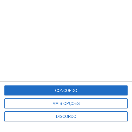
Festival da Juventude em Barcelos promete dois dias intensos
de animação
CONCORDO
MAIS OPÇÕES
DISCORDO