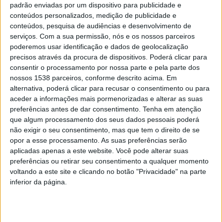
padrão enviadas por um dispositivo para publicidade e
da Creche de Braga, é uma Instituição Particular de
conteúdos personalizados, medição de publicidade e
conteúdos, pesquisa de audiências e desenvolvimento de
Solidariedade Social (IPSS) situada na cidade de Braga.
serviços.
Com a sua permissão, nós e os nossos parceiros
Atua como Centro de Atividades e Capacitação para a
poderemos usar identificação e dados de geolocalização
Inclusão (CACI), prestando apoio a mais de 60 utentes
precisos através da procura de dispositivos. Poderá clicar para
consentir o processamento por nossa parte e pela parte dos
adultos com deficiência mental. A instituição promove
nossos 1538 parceiros, conforme descrito acima. Em
atividades ocupacionais e terapias socioculturais, bem
alternativa, poderá clicar para recusar o consentimento ou para
aceder a informações mais pormenorizadas e alterar as suas
como programas de desenvolvimento pessoal e social.
preferências antes de dar consentimento.
Tenha em atenção
Desde 2012, a associação tem vindo a desenvolver
que algum processamento dos seus dados pessoais poderá
não exigir o seu consentimento, mas que tem o direito de se
esforços para a construção de um Lar Residencial
opor a esse processamento. As suas preferências serão
destinado aos seus utentes, com o objetivo de lhes
aplicadas apenas a este website. Você pode alterar suas
proporcionar um ambiente seguro e adequado às suas
preferências ou retirar seu consentimento a qualquer momento
voltando a este site e clicando no botão "Privacidade" na parte
necessidades. Este projeto, avaliado em cerca de dois
inferior da página.
milhões de euros, inclui a requalificação das atuais
instalações, de forma a integrar o CACI e o futuro Lar
Residencial, com capacidade para 30 utentes.