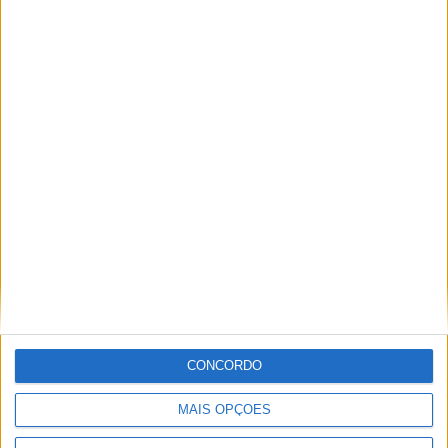
A tradição voltou a ganhar vida em Barcelos com a 43ª Mostra
Internacional de Artesanato e Cerâmica
CONCORDO
MAIS OPÇÕES