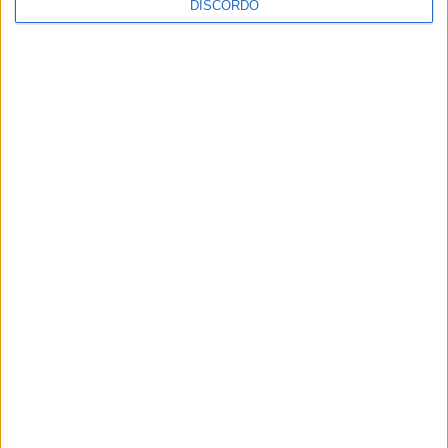
DISCORDO
Festival da Juventude em Barcelos promete dois dias intensos
de animação