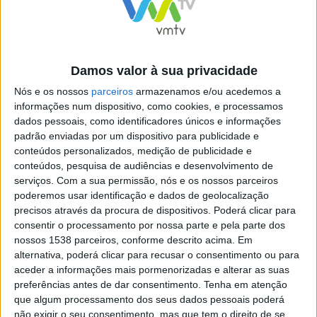
saúde que consideramos pilares fundamentais para
elevar a qualidade de vida em Guimarães”
, sublinhou o
autarca. O presidente da Câmara Municipal de
Damos valor à sua privacidade
Guimarães destacou, ainda, que 2026 marca também o
Nós e os nossos
parceiros
armazenamos e/ou acedemos a
início de um novo ciclo de competitividade fiscal do
informações num dispositivo, como cookies, e processamos
concelho, que não é um gesto simbólico, mas antes
dados pessoais, como identificadores únicos e informações
padrão enviadas por um dispositivo para publicidade e
uma opção estratégica.
“Iniciamos esta opção
conteúdos personalizados, medição de publicidade e
estratégica de sermos uma câmara mais amiga dos
conteúdos, pesquisa de audiências e desenvolvimento de
cidadãos, das famílias e das empresas, baixando a taxa
serviços.
Com a sua permissão, nós e os nossos parceiros
poderemos usar identificação e dados de geolocalização
de IMI de 0,32% para 0,31% e reduzindo em 0,25% da
precisos através da procura de dispositivos. Poderá clicar para
participação variável no IRS, mantendo a nossa
consentir o processamento por nossa parte e pela parte dos
nossos 1538 parceiros, conforme descrito acima. Em
determinação de também procedermos à redução da
alternativa, poderá clicar para recusar o consentimento ou para
derrama ao longo deste mandato”
, concretizou Ricardo
aceder a informações mais pormenorizadas e alterar as suas
preferências antes de dar consentimento.
Tenha em atenção
Araújo.
que algum processamento dos seus dados pessoais poderá
não exigir o seu consentimento, mas que tem o direito de se