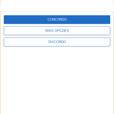
CONCORDO
MAIS OPÇÕES
Vieira d'Alma inaugura com casa cheia e muita emoção em
Vieira do Minho
DISCORDO