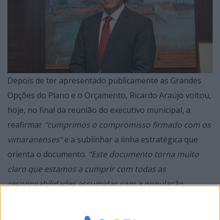
Depois de ter apresentado publicamente as Grandes
Opções do Plano e o Orçamento, Ricardo Araújo voltou,
hoje, no final da reunião do executivo municipal, a
reafirmar
“cumprimos o compromisso firmado com os
vimaranenses”
e a sublinhar a linha estratégica que
orienta o documento.
“Este documento torna muito
claro que estamos a cumprir com todas as
responsabilidades assumidas com a população,
reforçando investimentos importantes e decisivos em
áreas como a habitação, a mobilidade, a educação e a