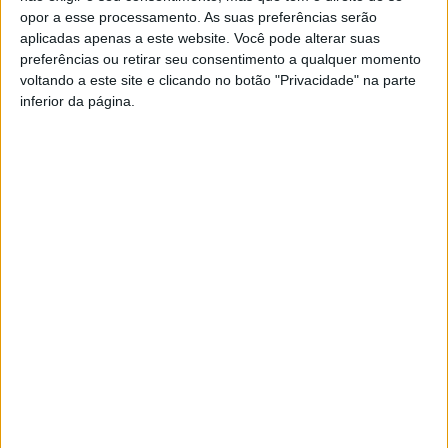
opor a esse processamento. As suas preferências serão
aplicadas apenas a este website. Você pode alterar suas
preferências ou retirar seu consentimento a qualquer momento
Ao longo da reunião do executivo foram discutidos e
voltando a este site e clicando no botão "Privacidade" na parte
votados temas estruturantes para o concelho,
inferior da página.
abrangendo áreas como educação, freguesias,
empresas participadas, obras municipais, ação social,
cultura, desporto, mobilidade, património e gestão
corrente. Apesar da diversidade de matérias, o ponto
mais relevante foi o Plano e Orçamento para 2026, um
documento que Ricardo Araújo voltou a descrever
como
“um exercício assente no rigor, na
responsabilidade e na transparência, preparado para
responder às necessidades reais do concelho”
.
O presidente da Câmara Municipal de Guimarães