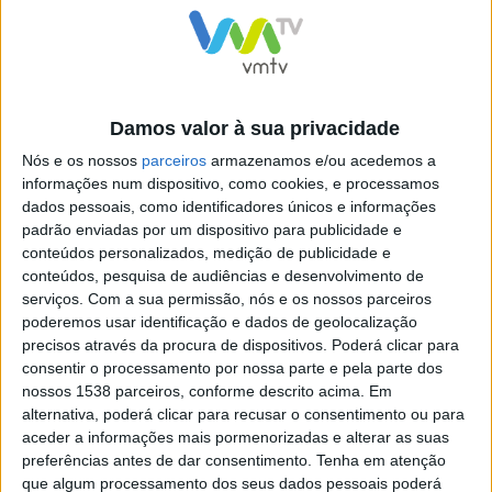
Minhota Ana Rita Rodrigues
Portugal é Campeão
e Armelin Rodrigues
Europeu
Damos valor à sua privacidade
conquistam bronze em fosso
Nós e os nossos
parceiros
armazenamos e/ou acedemos a
olímpico na Taça do Mundo
informações num dispositivo, como cookies, e processamos
dados pessoais, como identificadores únicos e informações
padrão enviadas por um dispositivo para publicidade e
conteúdos personalizados, medição de publicidade e
conteúdos, pesquisa de audiências e desenvolvimento de
serviços.
Com a sua permissão, nós e os nossos parceiros
Rita Rodrigues sagra-se
poderemos usar identificação e dados de geolocalização
campeã nacional
precisos através da procura de dispositivos. Poderá clicar para
consentir o processamento por nossa parte e pela parte dos
nossos 1538 parceiros, conforme descrito acima. Em
alternativa, poderá clicar para recusar o consentimento ou para
aceder a informações mais pormenorizadas e alterar as suas
preferências antes de dar consentimento.
Tenha em atenção
YouTube Video
que algum processamento dos seus dados pessoais poderá