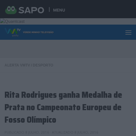
Skip to content
MENU
ALERTA VMTV
/
DESPORTO
Rita Rodrigues ganha Medalha de
Prata no Campeonato Europeu de
Fosso Olímpico
PUBLICADO
8 JULHO, 2016
· ATUALIZADO
8 JULHO, 2016