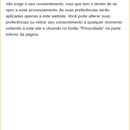
VVUtRU85MzBBcHpOcU5BUnpKX0wyV1ZBLkR5TmFiVWVZZDhv
não exigir o seu consentimento, mas que tem o direito de se
opor a esse processamento. As suas preferências serão
aplicadas apenas a este website. Você pode alterar suas
preferências ou retirar seu consentimento a qualquer momento
voltando a este site e clicando no botão "Privacidade" na parte
inferior da página.
Vieira d'Alma inaugura com casa cheia e muita emoção em
Vieira do Minho