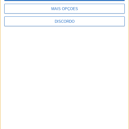
MAIS OPÇÕES
DISCORDO
Vila Verde prepara-se para voltar a celebrar as suas raízes com
o regresso da Rota das Colheitas