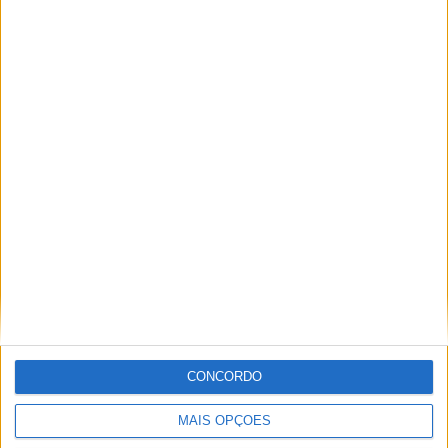
A tradição voltou a ganhar vida em Barcelos com a 43ª Mostra
Internacional de Artesanato e Cerâmica
CONCORDO
MAIS OPÇÕES