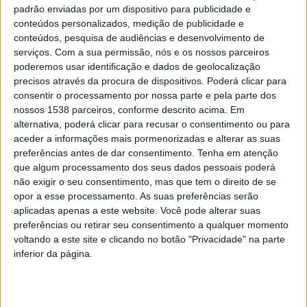
zona maioritariamente residencial que apresentam um
padrão enviadas por um dispositivo para publicidade e
conteúdos personalizados, medição de publicidade e
avançado estado de degradação. A Rua D. Pedro V é
conteúdos, pesquisa de audiências e desenvolvimento de
uma via de atravessamento essencial para os
serviços.
Com a sua permissão, nós e os nossos parceiros
poderemos usar identificação e dados de geolocalização
moradores e comerciantes da área, e o seu estado
precisos através da procura de dispositivos. Poderá clicar para
atual justifica uma resposta imediata. O Município opta
consentir o processamento por nossa parte e pela parte dos
por garantir já a reposição de condições seguras de
nossos 1538 parceiros, conforme descrito acima. Em
alternativa, poderá clicar para recusar o consentimento ou para
circulação através desta empreitada de
aceder a informações mais pormenorizadas e alterar as suas
repavimentação, sem prejuízo do processo de
preferências antes de dar consentimento.
Tenha em atenção
que algum processamento dos seus dados pessoais poderá
requalificação mais abrangente que virá a ser
não exigir o seu consentimento, mas que tem o direito de se
desenvolvido nesta zona.
opor a esse processamento. As suas preferências serão
aplicadas apenas a este website. Você pode alterar suas
A segunda intervenção incide sobre a Avenida do
preferências ou retirar seu consentimento a qualquer momento
voltando a este site e clicando no botão "Privacidade" na parte
Covedêlo, em Celeirós, uma via de acesso ao parque
inferior da página.
industrial e distribuidora de tráfego local, que
comporta um volume considerável de veículos pesados.
A repavimentação vai reforçar a capacidade de carga da