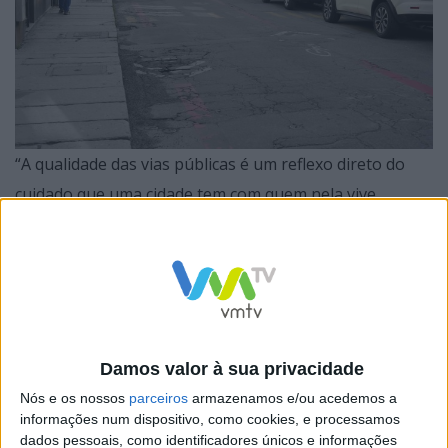
“A qualidade das vias públicas é um reflexo direto do
cuidado que uma cidade tem com quem nela vive.
Intervir nestes arruamentos é devolver conforto e
segurança às pessoas no seu quotidiano”, afirma João
Rodrigues, presidente da Câmara Municipal de Braga.
Damos valor à sua privacidade
A primeira intervenção abrange as Ruas de São Victor e
Nós e os nossos
parceiros
armazenamos e/ou acedemos a
informações num dispositivo, como cookies, e processamos
D. Pedro V, na freguesia de São Victor, arruamentos em
dados pessoais, como identificadores únicos e informações