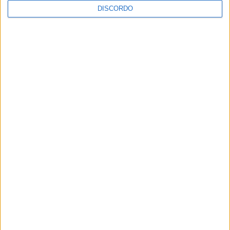
DISCORDO
Festival da Juventude em Barcelos promete dois dias intensos
de animação