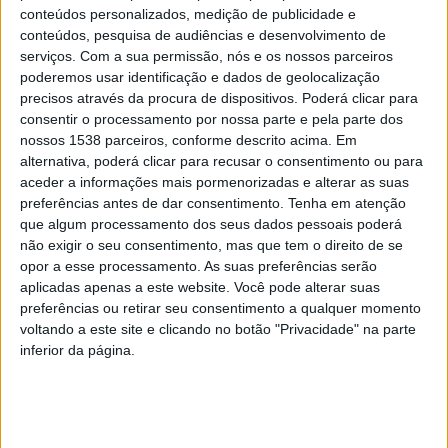
procederam ao encerramento dos espaços.
conteúdos personalizados, medição de publicidade e
conteúdos, pesquisa de audiências e desenvolvimento de
serviços.
Com a sua permissão, nós e os nossos parceiros
poderemos usar identificação e dados de geolocalização
precisos através da procura de dispositivos. Poderá clicar para
Num comunicado entretanto divulgado pela autarquia,
consentir o processamento por nossa parte e pela parte dos
nossos 1538 parceiros, conforme descrito acima. Em
Rui Moreira pede a António Costa que decrete Estado
alternativa, poderá clicar para recusar o consentimento ou para
de Emergência. “O Porto é uma cidade aberta, que
aceder a informações mais pormenorizadas e alterar as suas
preferências antes de dar consentimento.
Tenha em atenção
recebe gente vinda de muitos locais no País e fora dele,
que algum processamento dos seus dados pessoais poderá
e mesmo que em número apesar de tudo limitado,
não exigir o seu consentimento, mas que tem o direito de se
parece haver ainda quem insista em minimizar a
opor a esse processamento. As suas preferências serão
aplicadas apenas a este website. Você pode alterar suas
ameaça e mantenha um elevado nível de convivência
preferências ou retirar seu consentimento a qualquer momento
social no espaço público”, explica.
voltando a este site e clicando no botão "Privacidade" na parte
inferior da página.
Assim, o autarca apela à atuação do Governo para,
através da declaração de Estado de Emergência, seja
possível reforçar a autoridade da Polícia Municipal.