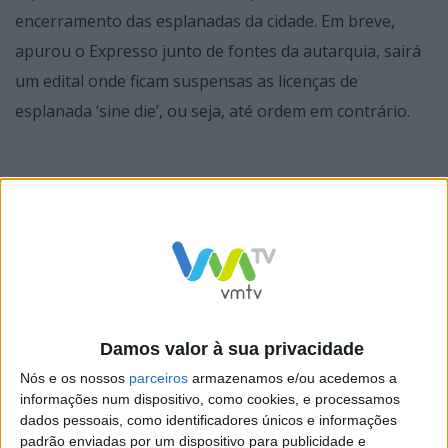
encerramento das esplanadas da cidade. Em breve,
apurou o Expresso junto de fontes da autarquia, sairá
um edital onde ficam suspensas as licenças de
esplanada ‘sine die’, ou seja, até ordem em contrário.
Durante a tarde deste sábado a Polícia Municipal fez
uma ação de sensibilização na Ribeira do Porto junto
dos vários proprietários de bares e restaurantes com
esplanadas para que procedessem ao encerramento
das mesmas.
Damos valor à sua privacidade
Nós e os nossos
parceiros
armazenamos e/ou acedemos a
De acordo com testemunhos recolhidos pelo Expresso,
informações num dispositivo, como cookies, e processamos
os proprietários acederam imediatamente e
dados pessoais, como identificadores únicos e informações
padrão enviadas por um dispositivo para publicidade e