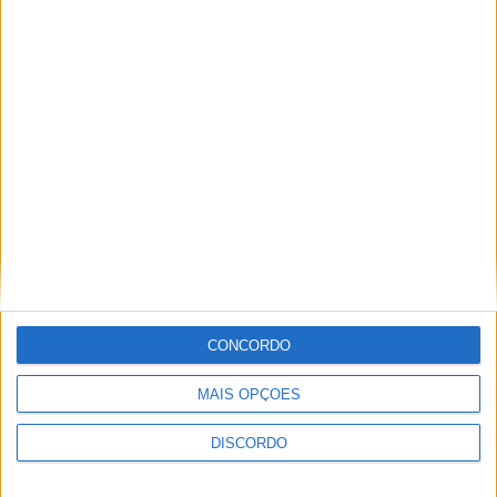
A tradição voltou a ganhar vida em Barcelos com a 43ª Mostra
Internacional de Artesanato e Cerâmica
CONCORDO
MAIS OPÇÕES
DISCORDO