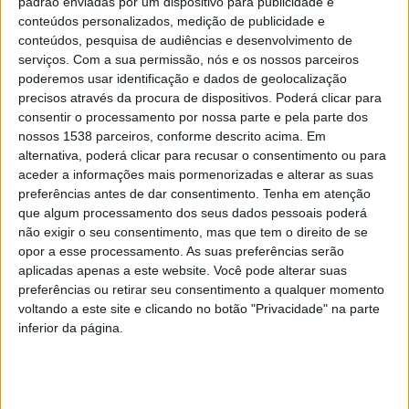
padrão enviadas por um dispositivo para publicidade e
Revisitando a época romana e as vivências do mercado
conteúdos personalizados, medição de publicidade e
conteúdos, pesquisa de audiências e desenvolvimento de
e da taberna, com animação de rua, espetáculos com
serviços.
Com a sua permissão, nós e os nossos parceiros
fogo e dança, acampamento, combate de gladiadores,
poderemos usar identificação e dados de geolocalização
animação circense, entre outras, a iniciativa ‘Saberes e
precisos através da procura de dispositivos. Poderá clicar para
consentir o processamento por nossa parte e pela parte dos
Sabores da Aldeia’ conta, ainda, com a
nossos 1538 parceiros, conforme descrito acima. Em
participação de vários produtores/expositores locais
alternativa, poderá clicar para recusar o consentimento ou para
aceder a informações mais pormenorizadas e alterar as suas
onde não faltarão o fumeiro, a broa, o mel, os licores,
preferências antes de dar consentimento.
Tenha em atenção
os vinhos verdes, o artesanato, bem como os produtos
que algum processamento dos seus dados pessoais poderá
não exigir o seu consentimento, mas que tem o direito de se
que a terra dá nesta época do ano.
opor a esse processamento. As suas preferências serão
aplicadas apenas a este website. Você pode alterar suas
preferências ou retirar seu consentimento a qualquer momento
voltando a este site e clicando no botão "Privacidade" na parte
inferior da página.
O evento ‘Saberes e Sabores da Aldeia’ realiza-se no
âmbito do projeto âncora do PROVERE (PA3 –