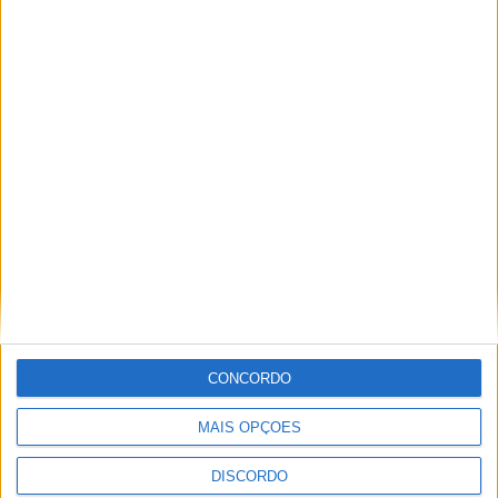
A tradição voltou a ganhar vida em Barcelos com a 43ª Mostra
Internacional de Artesanato e Cerâmica
CONCORDO
MAIS OPÇÕES
DISCORDO